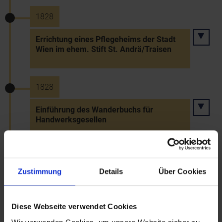
1828
Errichtung eines Pflegeheims der Stadt
Wien im ehem. Stift St. Andrä/Traisen
1828
Einführung des Wanderbuchs für
Handwerksgesellen
1828
Zustimmung
Details
Über Cookies
Ernennung von Alois Graf von Ugarte
(1784-1845) zum Statthalter des
Erzherzogtums Österreich unter der Enns
Diese Webseite verwendet Cookies
(bis 1829)