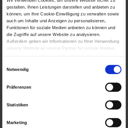
Wir verwenden Cookies, um unsere Website sicher zu
gestalten, Ihnen Leistungen darstellen und anbieten zu
können, um Ihre Cookie-Einwilligung zu verwalten sowie
Juni 1828
auch um Inhalte und Anzeigen zu personalisieren,
Funktionen für soziale Medien anbieten zu können und
Aufenthalt Franz Schuberts in Baden und
Heiligenkreuz
die Zugriffe auf unsere Website zu analysieren.
Außerdem geben wir Informationen zu Ihrer Verwendung
unserer Website an unsere Partner für soziale Medien,
Werbung und Analysen weiter, die auch in Ländern sind,
19.11.1828
in denen kein angemessenes Datenschutzniveau
Einwilligungsauswahl
Tod Franz Schuberts in Wien
gegeben ist, und in denen Sie Ihre Rechte uU nicht
Notwendig
effektiv durchsetzen können. Unsere Partner führen
diese Informationen möglicherweise mit weiteren Daten
Präferenzen
zusammen, die Sie ihnen bereitgestellt haben oder die
1829
sie im Rahmen Ihrer Nutzung der Dienste gesammelt
haben.
Ernennung von Franz Graf von
Statistiken
Klebelsberg, Freiherr zu Thumburg
(1774-1857) zum Statthalter des
Erzherzogtums Österreich unter der Enns
Marketing
(bis 1830)