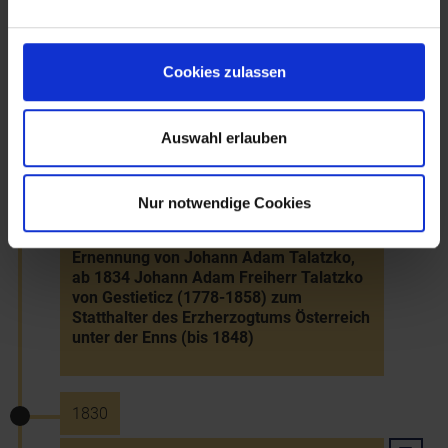
13.3.1829
Cookies zulassen
Erste Probefahrt eines Dampfschiffs von
Wien nach Budapest (Pest)
Auswahl erlauben
Nur notwendige Cookies
1830
Ernennung von Johann Adam Talatzko,
ab 1834 Johann Adam Freiherr Talatzko
von Gestieticz (1778-1858) zum
Statthalter des Erzherzogtums Österreich
unter der Enns (bis 1848)
1830