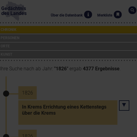
Gedächtnis
des Landes
Über die Datenbank
Merkliste
CHRONIK
PERSONEN
ORTE
KUNST
Ihre Suche nach ab Jahr:
"1826"
ergab
4377 Ergebnisse
.
1826
In Krems Errichtung eines Kettenstegs
über die Krems
1826