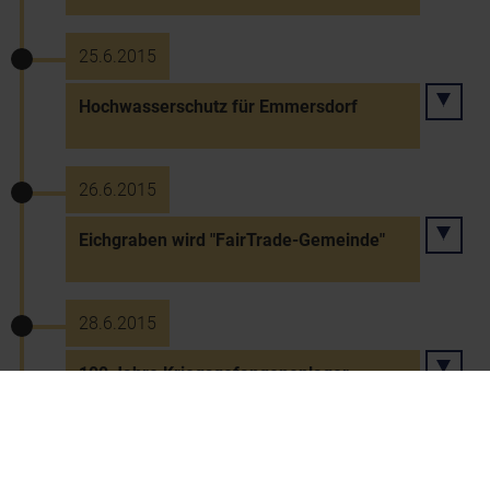
25.6.2015
Hochwasserschutz für Emmersdorf
26.6.2015
Eichgraben wird "FairTrade-Gemeinde"
28.6.2015
100 Jahre Kriegsgefangenenlager
Sigmundsherberg
29.6.2015