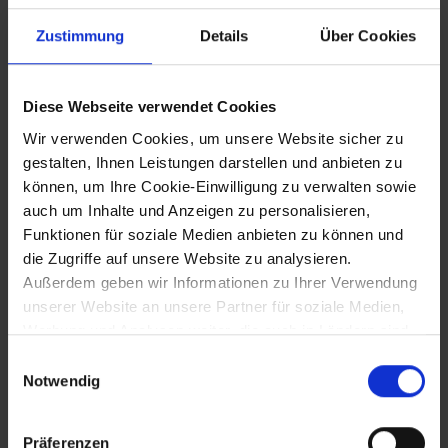
Zustimmung
Details
Über Cookies
27.9.2014
Diese Webseite verwendet Cookies
Verleihung des Gemeindewappens an
Münichreith-Laimbach
Wir verwenden Cookies, um unsere Website sicher zu
gestalten, Ihnen Leistungen darstellen und anbieten zu
können, um Ihre Cookie-Einwilligung zu verwalten sowie
17.10.2014
auch um Inhalte und Anzeigen zu personalisieren,
Funktionen für soziale Medien anbieten zu können und
50. Jahre Wissenschaftspreise des
die Zugriffe auf unsere Website zu analysieren.
Landes Niederösterreich
Außerdem geben wir Informationen zu Ihrer Verwendung
unserer Website an unsere Partner für soziale Medien,
Werbung und Analysen weiter, die auch in Ländern sind,
17.10.2014
in denen kein angemessenes Datenschutzniveau
Einwilligungsauswahl
gegeben ist, und in denen Sie Ihre Rechte uU nicht
Notwendig
Neues Besucherzentrum in Mayerling
effektiv durchsetzen können. Unsere Partner führen
eröffnet
diese Informationen möglicherweise mit weiteren Daten
Präferenzen