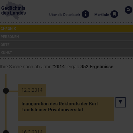
Gedächtnis
des Landes
Über die Datenbank
Merkliste
CHRONIK
PERSONEN
ORTE
KUNST
Ihre Suche nach ab Jahr:
"2014"
ergab
352 Ergebnisse
.
12.3.2014
Inauguration des Rektorats der Karl
Landsteiner Privatuniversität
16.3.2014