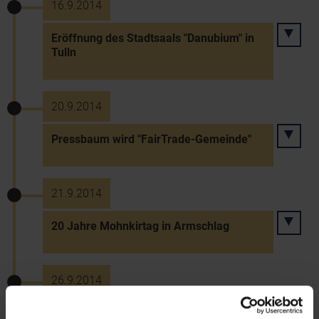
16.9.2014
Eröffnung des Stadtsaals "Danubium" in
Tulln
20.9.2014
Pressbaum wird "FairTrade-Gemeinde"
21.9.2014
20 Jahre Mohnkirtag in Armschlag
26.9.2014
350 Jahre Welser Stahl in Gresten