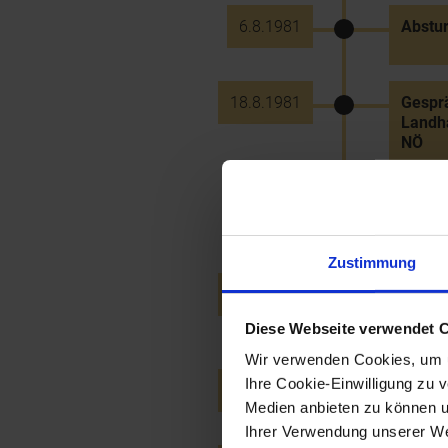
6.8.1981
Abstu
18.8.1981
Gesprä
Landha
NÖ
8.9.1981
Tod de
Zustimmung
18.9.1981
Eröffn
als Ku
Diese Webseite verwendet 
Wir verwenden Cookies, um u
Ihre Cookie-Einwilligung zu 
30.9.1981
Tod de
Medien anbieten zu können u
Ihrer Verwendung unserer Web