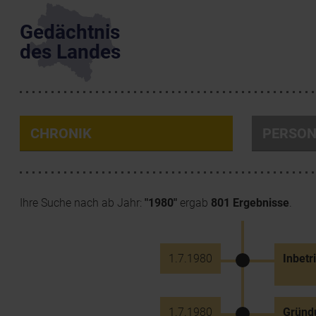
Gedächtnis
des Landes
CHRONIK
PERSO
Ihre Suche nach ab Jahr:
"1980"
ergab
801 Ergebnisse
.
1.7.1980
Inbetr
1.7.1980
Gründ