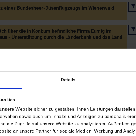
rz eines Bundesheer-Düsenflugzeugs im Wienerwald
ch über die in Konkurs befindliche Firma Eumig im
us - Unterstützung durch die Länderbank und das Land
s Landespolitikers Franz Popp
Details
ung des restaurierten Mistelbacher Barockschlössels
lturzentrum für das westliche Weinviertel
Cookies
nsere Website sicher zu gestalten, Ihnen Leistungen darstelle
verwalten sowie auch um Inhalte und Anzeigen zu personalisieren
s Malers Ferdinand Stransky in Katzelsdorf bei Tulln
nd die Zugriffe auf unsere Website zu analysieren. Außerdem ge
site an unsere Partner für soziale Medien, Werbung und Analys