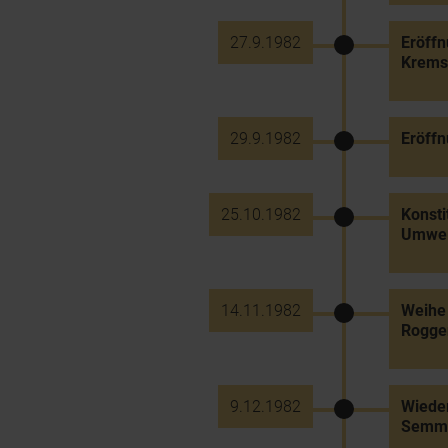
27.9.1982
Eröff
Krems
29.9.1982
Eröff
25.10.1982
Konst
Umwelt
14.11.1982
Weihe 
Rogge
9.12.1982
Wieder
Semme