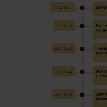
17.12.1981
Markt
7.7.1982
Palmer
Neudor
26.8.1982
Tod de
Rastba
15.9.1982
Besuch
Hinter
24.9.1982
Elektr
Krems