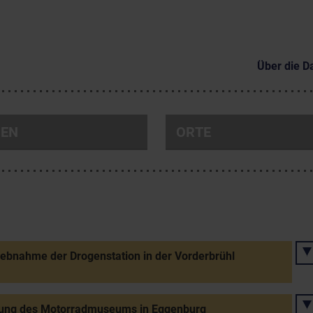
Über die D
NEN
ORTE
iebnahme der Drogenstation in der Vorderbrühl
ung des Motorradmuseums in Eggenburg