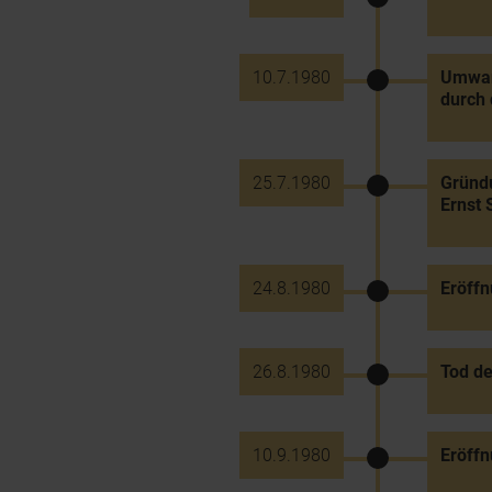
10.7.1980
Umwand
durch
25.7.1980
Gründu
Ernst 
24.8.1980
Eröffn
26.8.1980
Tod de
10.9.1980
Eröffn