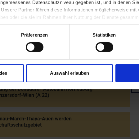
 angemessenes Datenschutzniveau gegeben ist, und in denen Sie
lierung der NÖ Landtagswahlordnung: Herabsetzung des
. Unsere Partner führen diese Informationen möglicherweise mi
n Wahlalters auf 19 Jahre (passiv 21 Jahre)
 haben oder die sie im Rahmen Ihrer Nutzung der Dienste gesamm
Präferenzen
Statistiken
der Ortsbildaktion "Niederösterreich schön erhalten,
r gestalten"
von "Radio Niederösterreich"
ies
Auswahl erlauben
nung der Donauufer-Autobahn Korneuburg-
nzersdorf-Wien (A 22)
onau-March-Thaya-Auen werden
haftsschutzgebiet