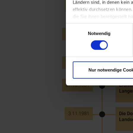
Ländern sind, in denen kein
1.10.1981
Novel
effektiv durchsetzen können
aktive
die Sie ihnen bereitgestellt
Einwilligungsauswahl
Notwendig
19.10.1981
Start 
schöne
26.10.1981
Start 
Nur notwendige Cook
31.10.1981
Eröff
Lange
3.11.1981
Die D
Landsc