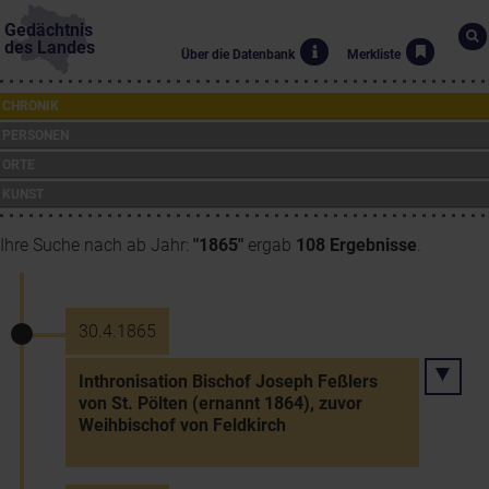
Gedächtnis
des Landes
Über die Datenbank
Merkliste
CHRONIK
PERSONEN
ORTE
KUNST
Ihre Suche nach ab Jahr:
"1865"
ergab
108 Ergebnisse
.
30.4.1865
Inthronisation Bischof Joseph Feßlers
von St. Pölten (ernannt 1864), zuvor
Weihbischof von Feldkirch