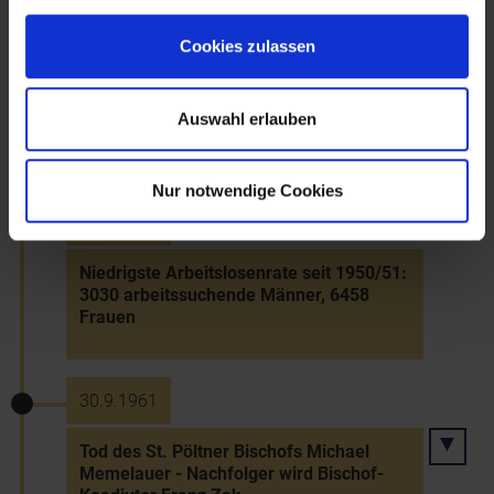
31.5.1959
Cookies zulassen
Eröffnung des restaurierten Haydn-
Geburtshauses in Rohrau als Haydn-
Auswahl erlauben
Gedenkstätte
Nur notwendige Cookies
30.5.1960
Niedrigste Arbeitslosenrate seit 1950/51:
3030 arbeitssuchende Männer, 6458
Frauen
30.9.1961
Tod des St. Pöltner Bischofs Michael
Memelauer - Nachfolger wird Bischof-