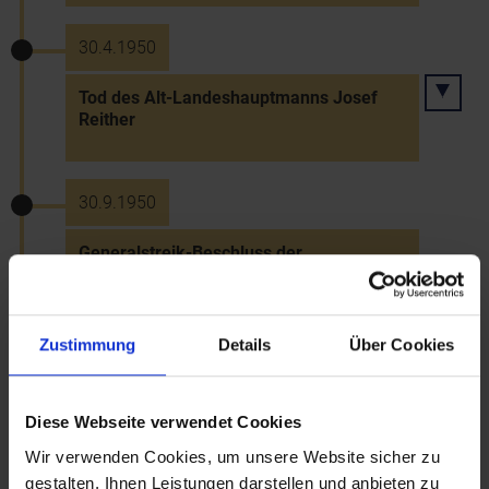
30.4.1950
Tod des Alt-Landeshauptmanns Josef
Reither
30.9.1950
Generalstreik-Beschluss der
Betriebsrätekonferenz für 4. Oktober
Zustimmung
Details
Über Cookies
31.12.1950
Tod Bundespräsident Karl Renners in
Diese Webseite verwendet Cookies
Wien
Wir verwenden Cookies, um unsere Website sicher zu
gestalten, Ihnen Leistungen darstellen und anbieten zu