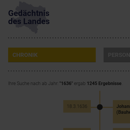
Gedächtnis
des Landes
CHRONIK
PERSO
Ihre Suche nach ab Jahr:
"1636"
ergab
1245 Ergebnisse
.
18.3.1636
Johann
(Bauh