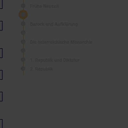
Frühe Neuzeit
Barock und Aufklärung
Die österreichische Monarchie
1. Republik und Diktatur
2. Republik