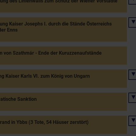
tung des Linienwalls zum Schutz der Wiener Vorstädte
ung Kaiser Josephs I. durch die Stände Österreichs
der Enns
n von Szathmár - Ende der Kuruzzenaufstände
g Kaiser Karls VI. zum König von Ungarn
atische Sanktion
rand in Ybbs (3 Tote, 54 Häuser zerstört)