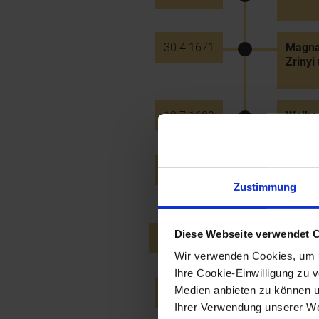
30.4.1671
Magna
Zrinyi
18.7.1680
Weihe 
22.7.1681
Namens
Frohsd
Zustimmung
Diese Webseite verwendet 
24.10.1681
Stadtb
Wir verwenden Cookies, um u
Ihre Cookie-Einwilligung zu 
Medien anbieten zu können u
31.3.1683
Bündni
Polen
Ihrer Verwendung unserer Web