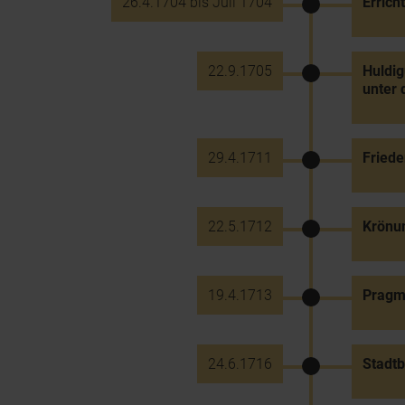
26.4.1704 bis Juli 1704
Errich
22.9.1705
Huldig
unter 
29.4.1711
Friede
22.5.1712
Krönun
19.4.1713
Pragm
24.6.1716
Stadtb