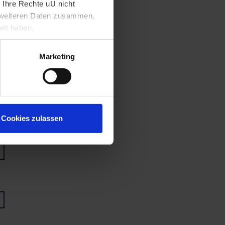
 Ihre Rechte uU nicht
t weiteren Daten zusammen,
elt haben.
Marketing
Cookies zulassen