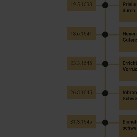
19.5.1638
Privil
durch 
18.6.1641
Hexenp
Guten
23.3.1645
Errich
Vorrü
26.3.1645
Inbran
Schwe
31.3.1645
Einna
schwe