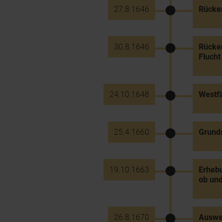
27.8.1646
Rücker
30.8.1646
Rücker
Flucht
24.10.1648
Westfä
25.4.1660
Grunds
19.10.1663
Erhebu
ob und
26.8.1670
Auswei