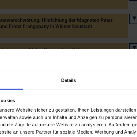
tenverschwörung: Hinrichtung der Magnaten Peter
 und Franz Frangepany in Wiener Neustadt
der neu errichteten Pestsäule in Retz
tagsfest Kaiserin Eleonore Magdalenas auf Schloss
orf
Details
Cookies
rand in Retz
nsere Website sicher zu gestalten, Ihnen Leistungen darstelle
verwalten sowie auch um Inhalte und Anzeigen zu personalisieren
nd die Zugriffe auf unsere Website zu analysieren. Außerdem ge
s Kaiser Leopolds I. mit König Jan III. Sobieski von
site an unsere Partner für soziale Medien, Werbung und Analys