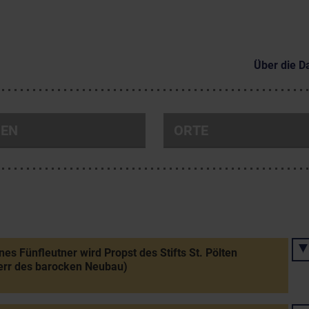
Über die D
NEN
ORTE
es Fünfleutner wird Propst des Stifts St. Pölten
err des barocken Neubau)