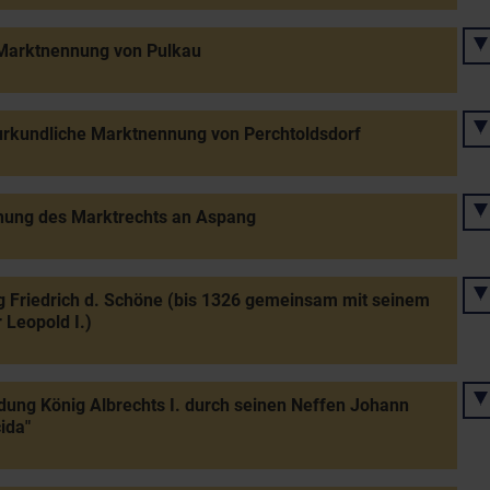
 Marktnennung von Pulkau
urkundliche Marktnennung von Perchtoldsdorf
hung des Marktrechts an Aspang
 Friedrich d. Schöne (bis 1326 gemeinsam mit seinem
 Leopold I.)
ung König Albrechts I. durch seinen Neffen Johann
cida"