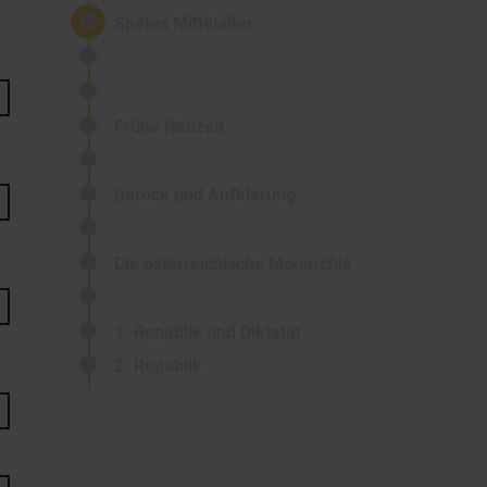
Spätes Mittelalter
Frühe Neuzeit
Barock und Aufklärung
Die österreichische Monarchie
1. Republik und Diktatur
2. Republik