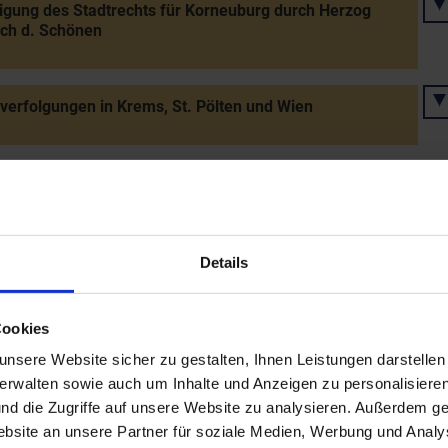
igung des Stadtrechts für Korneuburg durch Herzog
ich d. Schönen
verfolgungen in Krems, St. Pölten und Wien
urkundliche Marktnennung von Weiten
urkundliche Marktnennung von Ysper
Details
Cookies
urkundliche Marktnennung von Ulmerfeld (seit 1972 Teil
mstetten)
nsere Website sicher zu gestalten, Ihnen Leistungen darstelle
verwalten sowie auch um Inhalte und Anzeigen zu personalisieren
nd die Zugriffe auf unsere Website zu analysieren. Außerdem ge
ng der Kartause Allerheiligental in Mauerbach durch
site an unsere Partner für soziale Medien, Werbung und Analys