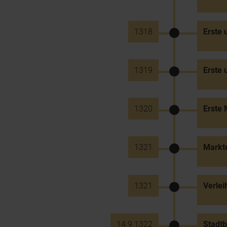
1318
Erste 
1319
Erste 
1320
Erste 
1321
Markte
1321
Verlei
14.9.1322
Stadtb