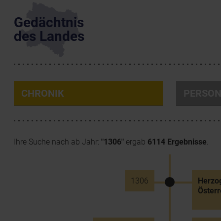
Gedächtnis
des Landes
CHRONIK
PERSO
Ihre Suche nach ab Jahr:
"1306"
ergab
6114 Ergebnisse
.
1306
Herzog
Österr