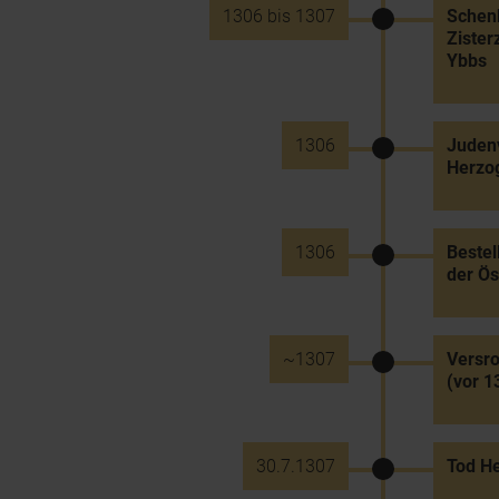
1306 bis 1307
Schenk
Zister
Ybbs
1306
Judenv
Herzog
1306
Bestel
der Ös
~1307
Versro
(vor 1
30.7.1307
Tod He