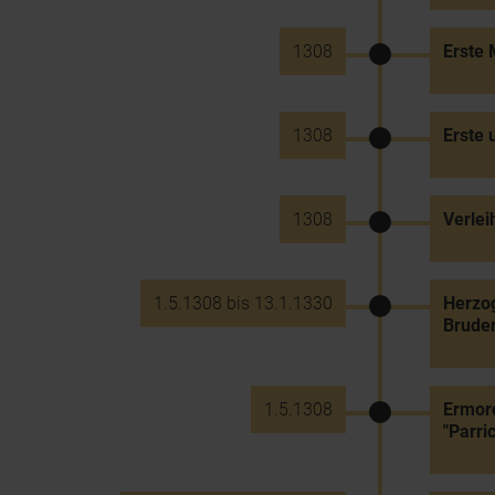
1308
Erste
1308
Erste 
1308
Verlei
1.5.1308 bis 13.1.1330
Herzog
Bruder
1.5.1308
Ermord
"Parri