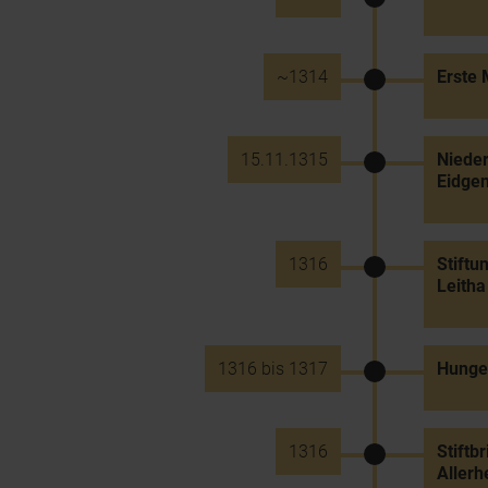
~1314
Erste 
15.11.1315
Nieder
Eidge
1316
Stiftu
Leitha
1316 bis 1317
Hunge
1316
Stiftb
Allerh