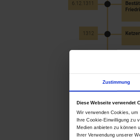
6.12.1311
Bestät
Friedr
1312
Ketzer
1313
Erste 
1313
Erste 
Zustimmung
Diese Webseite verwendet 
1313
Erste 
von A
Wir verwenden Cookies, um u
Ihre Cookie-Einwilligung zu 
Medien anbieten zu können u
1313
Gründu
Ihrer Verwendung unserer Web