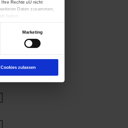
 Ihre Rechte uU nicht
t weiteren Daten zusammen,
elt haben.
Marketing
Cookies zulassen