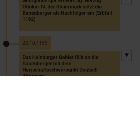
Georgenberger Erbvertrag: Herzog
Ottokar IV. der Steiermark setzt die
Babenberger als Nachfolger ein (Erbfall
1192)
28.10.1188
Das Hainburger Gebiet fällt an die
Babenberger mit dem
Herrschaftsschwerpunkt Deutsch-
Altenburg
11.6.1190
Tod Kaiser Friedrichs I. Barbarossa auf
dem 3. Kreuzzug im Fluss Saleph -
Nachfolger wird sein Sohn Heinrich VI.