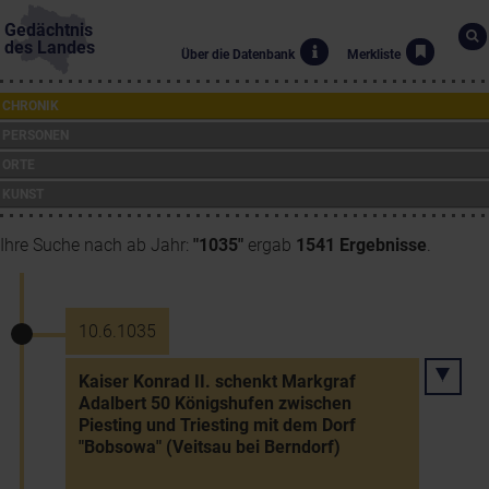
Gedächtnis
des Landes
Über die Datenbank
Merkliste
CHRONIK
PERSONEN
ORTE
KUNST
Ihre Suche nach ab Jahr:
"1035"
ergab
1541 Ergebnisse
.
10.6.1035
Kaiser Konrad II. schenkt Markgraf
Adalbert 50 Königshufen zwischen
Piesting und Triesting mit dem Dorf
"Bobsowa" (Veitsau bei Berndorf)