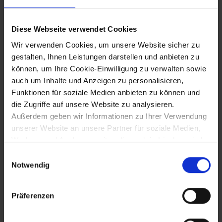
Entstehung des Johanniter-Ordens
(später Malteser)
Diese Webseite verwendet Cookies
Wir verwenden Cookies, um unsere Website sicher zu
31.12.1105
gestalten, Ihnen Leistungen darstellen und anbieten zu
können, um Ihre Cookie-Einwilligung zu verwalten sowie
Absetzung Kaiser Heinrichs IV.
auch um Inhalte und Anzeigen zu personalisieren,
Funktionen für soziale Medien anbieten zu können und
die Zugriffe auf unsere Website zu analysieren.
10.10.1108
Außerdem geben wir Informationen zu Ihrer Verwendung
unserer Website an unsere Partner für soziale Medien,
Markgraf Leopold III. schenkt dem Stift
Werbung und Analysen weiter, die auch in Ländern sind,
Melk die Pfarre Wullersdorf und zwei
in denen kein angemessenes Datenschutzniveau
Einwilligungsauswahl
Drittel des Pfarrzehents
gegeben ist, und in denen Sie Ihre Rechte uU nicht
Notwendig
effektiv durchsetzen können. Unsere Partner führen
diese Informationen möglicherweise mit weiteren Daten
~18.8.1112
Präferenzen
zusammen, die Sie ihnen bereitgestellt haben oder die
sie im Rahmen Ihrer Nutzung der Dienste gesammelt
Stiftung des Chorherrenstifts St. Georgen