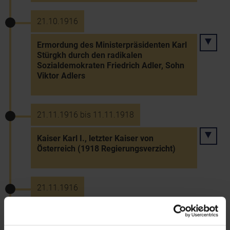
21.10.1916
Ermordung des Ministerpräsidenten Karl
Stürgkh durch den radikalen
Sozialdemokraten Friedrich Adler, Sohn
Viktor Adlers
21.11.1916 bis 11.11.1918
Kaiser Karl I., letzter Kaiser von
Österreich (1918 Regierungsverzicht)
21.11.1916
Tod Kaiser Franz Josephs I. - Nachfolger
wird sein Neffe Karl I.