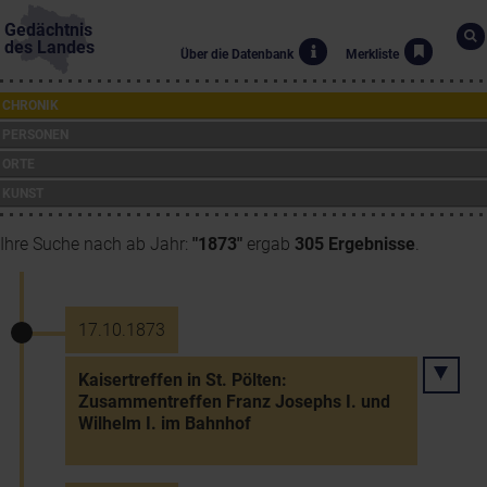
Gedächtnis
des Landes
Über die Datenbank
Merkliste
CHRONIK
PERSONEN
ORTE
KUNST
Ihre Suche nach ab Jahr:
"1873"
ergab
305 Ergebnisse
.
17.10.1873
Kaisertreffen in St. Pölten:
Zusammentreffen Franz Josephs I. und
Wilhelm I. im Bahnhof