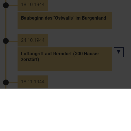
18.10.1944
Baubeginn des "Ostwalls" im Burgenland
24.10.1944
Luftangriff auf Berndorf (300 Häuser
zerstört)
18.11.1944
Großangriff auf Wien - Bombardierung
der Raffinerien Korneuburg und
Floridsdorf, Schwechats und Wiener
Neudorfs