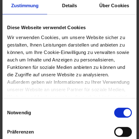
Zustimmung
Details
Über Cookies
30.11.1916
Diese Webseite verwendet Cookies
Begräbnis Kaiser Franz Josephs I.
Wir verwenden Cookies, um unsere Website sicher zu
gestalten, Ihnen Leistungen darstellen und anbieten zu
können, um Ihre Cookie-Einwilligung zu verwalten sowie
17.10.1917
auch um Inhalte und Anzeigen zu personalisieren,
Funktionen für soziale Medien anbieten zu können und
Parteitag der Sozialdemokraten:
die Zugriffe auf unsere Website zu analysieren.
Forderung nach einer Verwaltungsreform
Außerdem geben wir Informationen zu Ihrer Verwendung
als ersten Schritt zur Umwandlung
Österreichs in eine Föderation der
unserer Website an unsere Partner für soziale Medien,
Nationalitäten
Werbung und Analysen weiter, die auch in Ländern sind,
in denen kein angemessenes Datenschutzniveau
Einwilligungsauswahl
gegeben ist, und in denen Sie Ihre Rechte uU nicht
Notwendig
24.10.1917 bis 27.10.1917
effektiv durchsetzen können. Unsere Partner führen
diese Informationen möglicherweise mit weiteren Daten
Präferenzen
Letzte Isonzoschlacht: österreichisch-
zusammen, die Sie ihnen bereitgestellt haben oder die