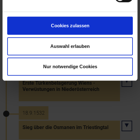
König Ludwigs II. von Ungarn
16.12.1526
Cookies zulassen
Wahl Erzherzog Ferdinands I. zum König
von Ungarn
Auswahl erlauben
Nur notwendige Cookies
26.9.1529 bis 14.10.1529
Erste Türkenbelagerung Wiens -
Verwüstungen in Niederösterreich
18.9.1532
Sieg über die Osmanen im Triestingtal