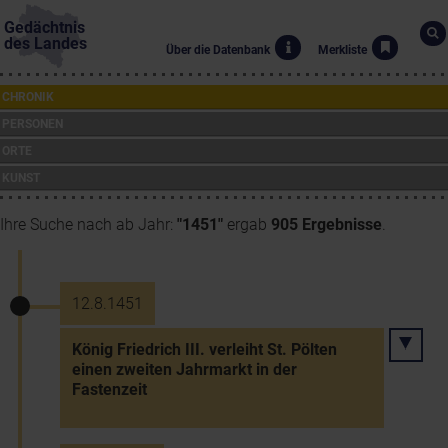
Gedächtnis
des Landes
Über die Datenbank
Merkliste
CHRONIK
PERSONEN
ORTE
KUNST
Ihre Suche nach ab Jahr:
"1451"
ergab
905 Ergebnisse
.
12.8.1451
König Friedrich III. verleiht St. Pölten
einen zweiten Jahrmarkt in der
Fastenzeit