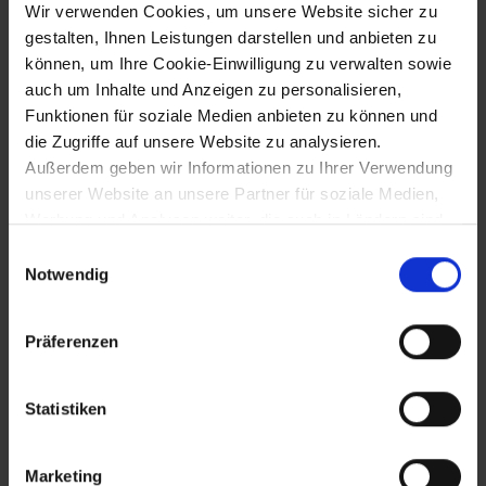
Wir verwenden Cookies, um unsere Website sicher zu
gestalten, Ihnen Leistungen darstellen und anbieten zu
können, um Ihre Cookie-Einwilligung zu verwalten sowie
29.12.1518
auch um Inhalte und Anzeigen zu personalisieren,
Verleihung eines Wappens und eines
Funktionen für soziale Medien anbieten zu können und
zweiten Jahrmarkts zu Dorothea (6.2.)
die Zugriffe auf unsere Website zu analysieren.
an Langenlois
Außerdem geben wir Informationen zu Ihrer Verwendung
unserer Website an unsere Partner für soziale Medien,
Werbung und Analysen weiter, die auch in Ländern sind,
17.9.1524
in denen kein angemessenes Datenschutzniveau
Einwilligungsauswahl
gegeben ist, und in denen Sie Ihre Rechte uU nicht
Notwendig
Hinrichtung des Lutheraners Caspar
effektiv durchsetzen können. Unsere Partner führen
Tauber vor dem Wiener Stubentor
diese Informationen möglicherweise mit weiteren Daten
Präferenzen
zusammen, die Sie ihnen bereitgestellt haben oder die
sie im Rahmen Ihrer Nutzung der Dienste gesammelt
29.8.1526
haben.
Statistiken
Schlacht von Mohacs: Niederlage der
Ungarn gegen die Osmanen und Tod
Marketing