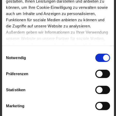
gestalten, Ihnen Leistungen darstellen und anbieten zu
Eröffnung des Donaukraftwerks Melk
können, um Ihre Cookie-Einwilligung zu verwalten sowie
auch um Inhalte und Anzeigen zu personalisieren,
Funktionen für soziale Medien anbieten zu können und
die Zugriffe auf unsere Website zu analysieren.
25.10.1982
Außerdem geben wir Informationen zu Ihrer Verwendung
unserer Website an unsere Partner für soziale Medien,
Konstituierende Hauptversammlung der
"Akademie für Umwelt und Energie" in
Werbung und Analysen weiter, die auch in Ländern sind,
Laxenburg
in denen kein angemessenes Datenschutzniveau
Einwilligungsauswahl
gegeben ist, und in denen Sie Ihre Rechte uU nicht
Notwendig
effektiv durchsetzen können. Unsere Partner führen
24.12.1982
diese Informationen möglicherweise mit weiteren Daten
Präferenzen
zusammen, die Sie ihnen bereitgestellt haben oder die
Eröffnung des ORF-Regionalstudios NÖ
sie im Rahmen Ihrer Nutzung der Dienste gesammelt
haben.
Statistiken
19.9.1983
Marketing
Betriebsversammlungen und Proteste