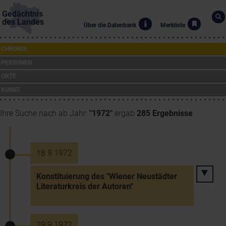
Gedächtnis
des Landes
Über die Datenbank
Merkliste
CHRONIK
PERSONEN
ORTE
KUNST
Ihre Suche nach ab Jahr:
"1972"
ergab
285 Ergebnisse
.
18.9.1972
Konstituierung des "Wiener Neustädter
Literaturkreis der Autoren"
29.9.1972