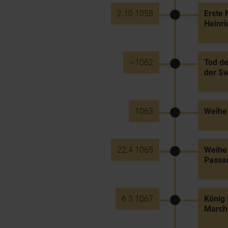
2.10.1058
Erste 
Heinri
~1062
Tod de
der Sw
1063
Weihe 
22.4.1065
Weihe 
Passa
6.3.1067
König 
March