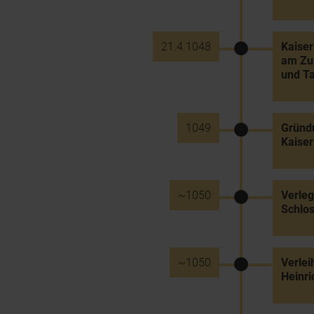
21.4.1048
Kaiser
am Zus
und T
1049
Gründu
Kaiser
~1050
Verleg
Schlos
~1050
Verlei
Heinric