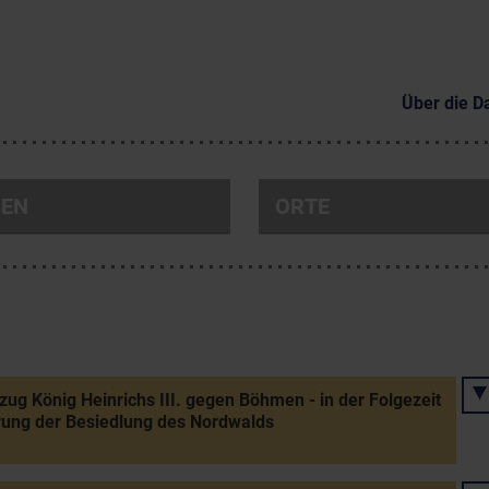
Über die D
NEN
ORTE
zug König Heinrichs III. gegen Böhmen - in der Folgezeit
ung der Besiedlung des Nordwalds