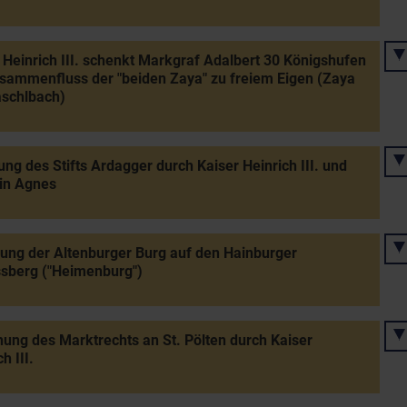
 Heinrich III. schenkt Markgraf Adalbert 30 Königshufen
ammenfluss der "beiden Zaya" zu freiem Eigen (Zaya
aschlbach)
ng des Stifts Ardagger durch Kaiser Heinrich III. und
in Agnes
ung der Altenburger Burg auf den Hainburger
sberg ("Heimenburg")
hung des Marktrechts an St. Pölten durch Kaiser
h III.