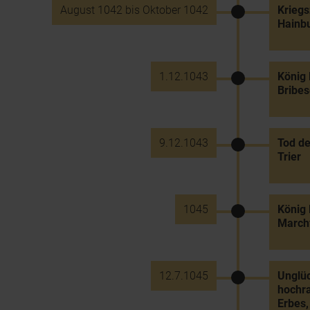
August 1042 bis Oktober 1042
Kriegs
Hainb
1.12.1043
König 
Bribes
9.12.1043
Tod de
Trier
1045
König 
Marchf
12.7.1045
Unglüc
hochr
Erbes,