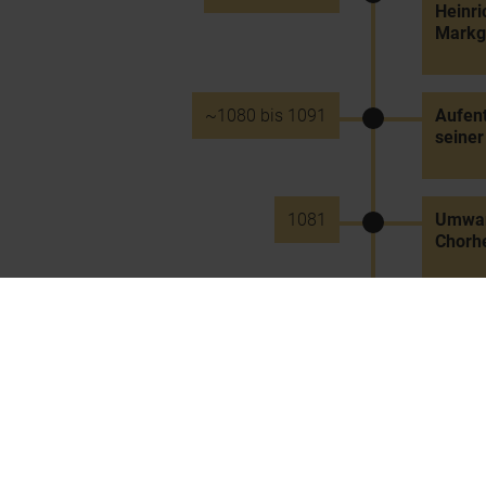
Heinri
Markg
~1080 bis 1091
Aufent
seiner
1081
Umwand
Chorhe
Juli 1081
Partei
Invest
12.5.1082
Schlac
Leopol