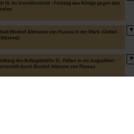
ch IV. im Investiturstreit - Feldzug des Königs gegen den
rafen
halt Bischof Altmanns von Passau in der Mark (Ostteil
 Diözese)
lung des Kollegiatstifts St. Pölten in ein Augustiner-
rrenstift durch Bischof Altmann von Passau
nahme Markgraf Leopolds II. für den Papst im
iturstreit - Versammlung der Ministerialen in Tulln
ht bei Mailberg: vernichtende Niederlage Markgraf
ds II. gegen Herzog Wratislaw von Böhmen