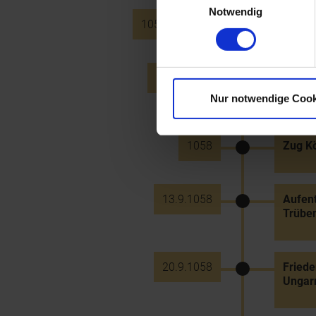
Notwendig
1056 bis 1105
Kaiser
29.12.1056
König 
"Hezim
Nur notwendige Cook
1058
Zug Kö
13.9.1058
Aufent
Trüben
20.9.1058
Friede
Ungar