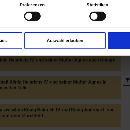
Präferenzen
Statistiken
 Heinrich IV. (1056 König, 1084 Kaiser, abgesetzt 1105)
Heinrich IV. schenkt Azzo drei Königshufen in
anneswisa" (fälschlich mit Kühnring identifiziert)
ies
Auswahl erlauben
nig Heinrichs IV. und seiner Mutter Agnes nach Ungarn
halt König Heinrichs IV. und seiner Mutter Agnes in
see bei Tulln
n zwischen König Heinrich IV. und König Andreas I. von
n auf dem Marchfeld