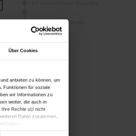
Die österreichische Monarchie
1. Republik und Diktatur
2. Republik
Über Cookies
n und anbieten zu können, um
, Funktionen für soziale
ben wir Informationen zu
en weiter, die auch in
 Ihre Rechte uU nicht
t weiteren Daten zusammen,
elt haben.