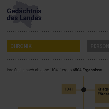
Gedächtnis
des Landes
CHRONIK
PERSO
Ihre Suche nach ab Jahr:
"1041"
ergab
6504 Ergebnisse
.
1041
Kriegs
Förder