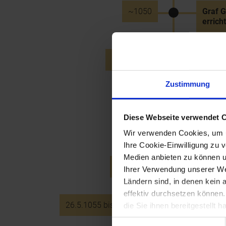
~1050
Graf G
errich
12.11.1051
Kaiser
in un
Strani
Zustimmung
Diese Webseite verwendet 
1055
Urkund
Grafe
Wir verwenden Cookies, um u
Ihre Cookie-Einwilligung zu 
Medien anbieten zu können u
26.5.1055
Tod Ma
Ihrer Verwendung unserer Web
Ländern sind, in denen kein
effektiv durchsetzen können
26.5.1055 bis 10.6.1075
Markgr
die Sie ihnen bereitgestellt
Einwilligungsauswahl