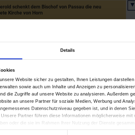
erold schenkt dem Bischof von Passau die neu
tete Kirche von Horn
 Heinrich III. schenkt Markgraf Adalbert 30 Königshufen
d bei Grafenberg im Raum Eggenburg (Gemeinde
ng-Grafenberg)
Details
Cookies
liche Erwähnung der sog. "Böhmischen Mark" des
n Adalbero
nsere Website sicher zu gestalten, Ihnen Leistungen darstelle
verwalten sowie auch um Inhalte und Anzeigen zu personalisieren
nd die Zugriffe auf unsere Website zu analysieren. Außerdem ge
rkgraf Adalberts - Nachfolger wird sein Sohn Ernst
site an unsere Partner für soziale Medien, Werbung und Analys
 angemessenes Datenschutzniveau gegeben ist, und in denen Sie
. Unsere Partner führen diese Informationen möglicherweise mi
af Ernst
 haben oder die sie im Rahmen Ihrer Nutzung der Dienste gesamm