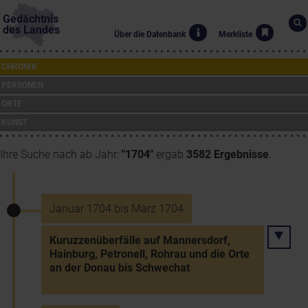
Gedächtnis
des Landes
Über die Datenbank
Merkliste
CHRONIK
PERSONEN
ORTE
KUNST
Ihre Suche nach ab Jahr:
"1704"
ergab
3582 Ergebnisse
.
Januar 1704 bis März 1704
Kuruzzenüberfälle auf Mannersdorf,
Hainburg, Petronell, Rohrau und die Orte
an der Donau bis Schwechat