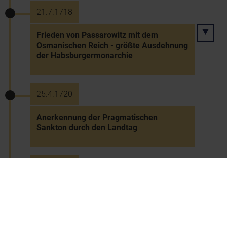
21.7.1718
Frieden von Passarowitz mit dem
Osmanischen Reich - größte Ausdehnung
der Habsburgermonarchie
25.4.1720
Anerkennung der Pragmatischen
Sankton durch den Landtag
31.5.1721
Seligsprechung des Johannes Nepomuk
- Errichtung von Brückenstatuen