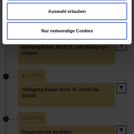
Erdbeben in Wiener Neustadt
Auswahl erlauben
Nur notwendige Cookies
22.5.1712
Krönung Kaiser Karls VI. zum König von
Ungarn
8.11.1712
Huldigung Kaiser Karls VI. durch die
Stände
19.4.1713
Pragmatische Sanktion