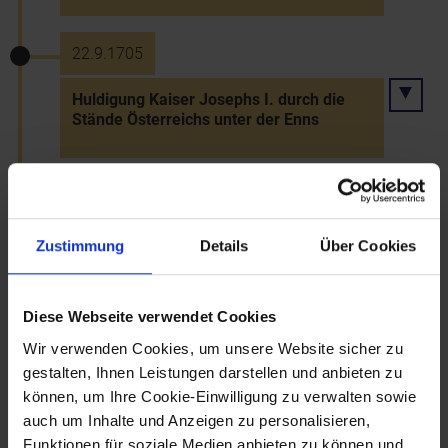
22.9.1705
Huldigung Kaiser Josephs I. durch die
Stände Österreichs unter der Enns
17.10.1706
Zerstörung Zistersdorfs durch die
Zustimmung
Details
Über Cookies
Kuruzzen unter Graf Simon Forgatsch
Diese Webseite verwendet Cookies
5.2.1708
Wir verwenden Cookies, um unsere Website sicher zu
gestalten, Ihnen Leistungen darstellen und anbieten zu
Judenpogrom in Wiener Neustadt im
können, um Ihre Cookie-Einwilligung zu verwalten sowie
Anschluss einer Predigt
auch um Inhalte und Anzeigen zu personalisieren,
Funktionen für soziale Medien anbieten zu können und