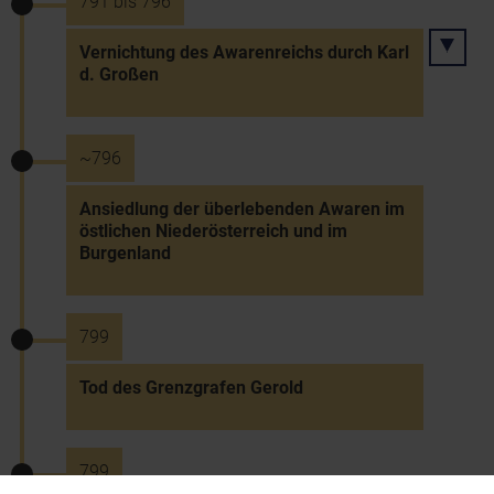
791 bis 796
Vernichtung des Awarenreichs durch Karl
d. Großen
~796
Ansiedlung der überlebenden Awaren im
östlichen Niederösterreich und im
Burgenland
799
Tod des Grenzgrafen Gerold
799