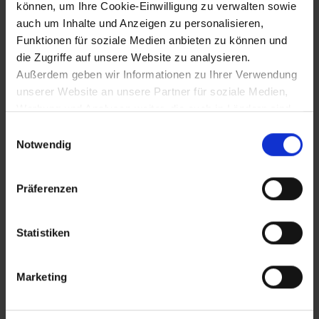
können, um Ihre Cookie-Einwilligung zu verwalten sowie
auch um Inhalte und Anzeigen zu personalisieren,
Funktionen für soziale Medien anbieten zu können und
~600 bis ~800
die Zugriffe auf unsere Website zu analysieren.
Außerdem geben wir Informationen zu Ihrer Verwendung
Herrschaft der Awaren in
unserer Website an unsere Partner für soziale Medien,
Niederösterreich
Werbung und Analysen weiter, die auch in Ländern sind,
in denen kein angemessenes Datenschutzniveau
Einwilligungsauswahl
gegeben ist, und in denen Sie Ihre Rechte uU nicht
Notwendig
~623 bis ~658
effektiv durchsetzen können. Unsere Partner führen
diese Informationen möglicherweise mit weiteren Daten
Slawisches Reich unter Samo in Teilen
Präferenzen
zusammen, die Sie ihnen bereitgestellt haben oder die
von Niederösterreich
sie im Rahmen Ihrer Nutzung der Dienste gesammelt
haben.
Statistiken
~650 bis ~800
Marketing
Awarische Gräberfelder Mödling-
Goldene Stiege, Leobersdorf, Sommerein
und Brunn