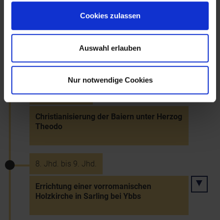
Cookies zulassen
658
Auswahl erlauben
Tod Samos und Zerfall des Slawenreichs
Nur notwendige Cookies
~696 bis ~718
Christianisierung der Baiern unter Herzog
Theodo
8. Jhd. bis 9. Jhd.
Errichtung einer vorromanischen
Holzkirche in Sarling bei Ybbs