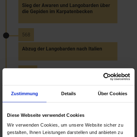
Sieg der Awaren und Langobarden über
die Gepiden im Karpatenbecken
568
Abzug der Langobarden nach Italien
~590
Vordringen der Awaren nach dem Abzug
der Langobarden
Zustimmung
Details
Über Cookies
~600
Diese Webseite verwendet Cookies
Wir verwenden Cookies, um unsere Website sicher zu
Slawische Besiedlung im Gefolge der
gestalten, Ihnen Leistungen darstellen und anbieten zu
Awaren