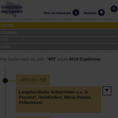
Gedächtnis
des Landes
Über die Datenbank
Merkliste
CHRONIK
PERSONEN
ORTE
KUNST
Ihre Suche nach ab Jahr:
"489"
ergab
6624 Ergebnisse
.
~489 bis ~568
Langobardische Gräberfelder u.a. in
Poysdorf, Hauskirchen, Maria Ponsee,
Pottenbrunn