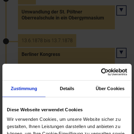
Umwandlung der St. Pöltner
Oberrealschule in ein Obergymnasium
13.6.1878 bis 13.7.1878
Berliner Kongress
29.7.1878 bis Oktober 1878
Zustimmung
Details
Über Cookies
Okkupation Bosniens und der
Herzegowina
Diese Webseite verwendet Cookies
Wir verwenden Cookies, um unsere Website sicher zu
1879
gestalten, Ihnen Leistungen darstellen und anbieten zu
Gründung einer Rettungsabteilung der
können, um Ihre Cookie-Einwilligung zu verwalten sowie