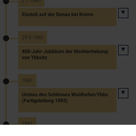
2.1.1880
Eisstoß auf der Donau bei Krems
29.9.1880
400-Jahr-Jubiläum der Markterhebung
von Ybbsitz
1881
Umbau des Schlosses Waidhofen/Ybbs
(Fertigstellung 1883)
1881