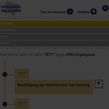
Gedächtnis
des Landes
Über die Datenbank
Merkliste
CHRONIK
PERSONEN
ORTE
KUNST
Ihre Suche nach ab Jahr:
"1877"
ergab
3982 Ergebnisse
.
1877
Bestätigung der Marktrechte von Drösing
1877