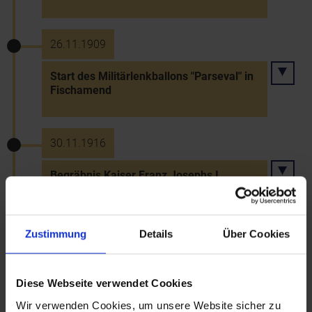
26.11.1909
Start des Militärlenkballons "Parseval" in
Fischamend
30.11.1916
Begräbnis Kaiser Franz Josephs I.
27.11.1918
Zustimmung
Details
Über Cookies
Schließung der Tuberkuloseanstalt
Alland wegen Kohlemangels
Diese Webseite verwendet Cookies
Wir verwenden Cookies, um unsere Website sicher zu