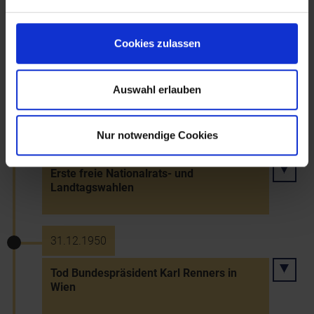
28.11.1938
Cookies zulassen
Umwandlung der politischen Bezirke in
Landkreise, der
Bezirkshauptmannschaften in
Landratsämter (wirksam ab 1.1.1939)
Auswahl erlauben
Nur notwendige Cookies
25.11.1945
Erste freie Nationalrats- und
Landtagswahlen
31.12.1950
Tod Bundespräsident Karl Renners in
Wien