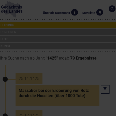
Gedächtnis
des Landes
Über die Datenbank
Merkliste
CHRONIK
PERSONEN
ORTE
KUNST
Ihre Suche nach ab Jahr:
"1425"
ergab
79 Ergebnisse
.
25.11.1425
Massaker bei der Eroberung von Retz
durch die Hussiten (über 1000 Tote)
25.12.1425