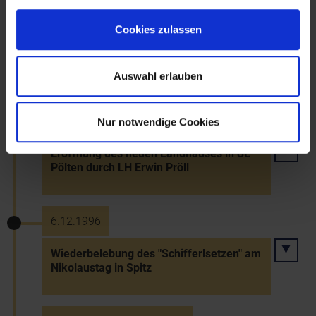
27.10.1996
Cookies zulassen
Gründung des Nationalparks Donau-
Auen: Vertragsunterzeichnung auf dem
Schlossberg Hainburg
Auswahl erlauben
15.11.1996
Nur notwendige Cookies
Eröffnung des neuen Landhauses in St.
Pölten durch LH Erwin Pröll
6.12.1996
Wiederbelebung des "Schifferlsetzen" am
Nikolaustag in Spitz