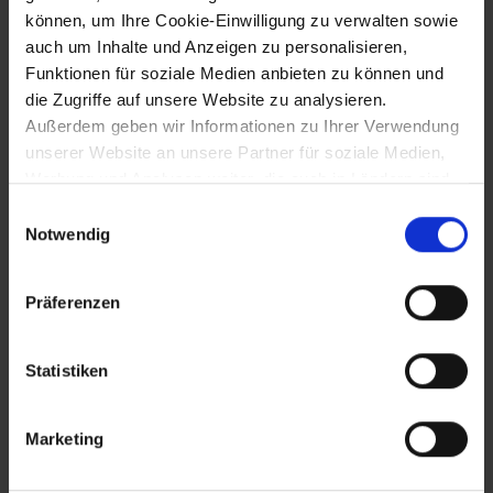
können, um Ihre Cookie-Einwilligung zu verwalten sowie
auch um Inhalte und Anzeigen zu personalisieren,
Funktionen für soziale Medien anbieten zu können und
5.6.1996
die Zugriffe auf unsere Website zu analysieren.
Außerdem geben wir Informationen zu Ihrer Verwendung
50-Jahr-Jubiläum der NÖ
Wirtschaftskammer
unserer Website an unsere Partner für soziale Medien,
Werbung und Analysen weiter, die auch in Ländern sind,
in denen kein angemessenes Datenschutzniveau
Einwilligungsauswahl
gegeben ist, und in denen Sie Ihre Rechte uU nicht
14.7.1996
Notwendig
effektiv durchsetzen können. Unsere Partner führen
diese Informationen möglicherweise mit weiteren Daten
Markterhebung von Tulbing
Präferenzen
zusammen, die Sie ihnen bereitgestellt haben oder die
sie im Rahmen Ihrer Nutzung der Dienste gesammelt
haben.
5.9.1996
Statistiken
Markterhebung von Erlach
Marketing