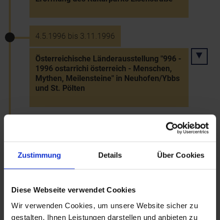
4.5.1996 bis 3.11.1996
Österreichische Länderausstellung "996 -
1996 ostarrîchi österreich - Menschen,
Mythen, Meilensteine" in Neuhofen/Ybbs
und St. Pölten
15.5.1996
Tätigkeitsbeginn der NÖ
Zustimmung
Details
Über Cookies
Landesakademie
Diese Webseite verwendet Cookies
20.5.1996
Wir verwenden Cookies, um unsere Website sicher zu
gestalten, Ihnen Leistungen darstellen und anbieten zu
Millenniumsfest in Neuhofen/Ybbs