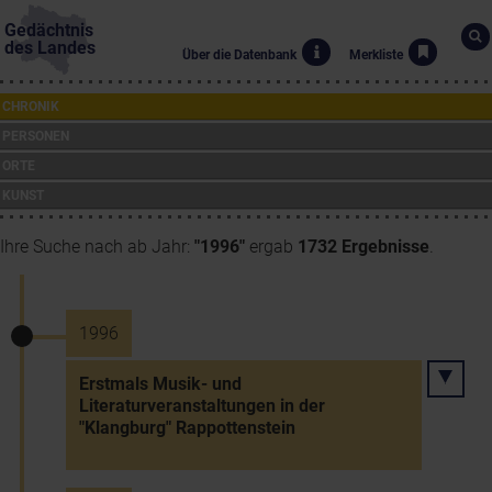
Gedächtnis
des Landes
Über die Datenbank
Merkliste
CHRONIK
PERSONEN
ORTE
KUNST
Ihre Suche nach ab Jahr:
"1996"
ergab
1732 Ergebnisse
.
1996
Erstmals Musik- und
Literaturveranstaltungen in der
"Klangburg" Rappottenstein