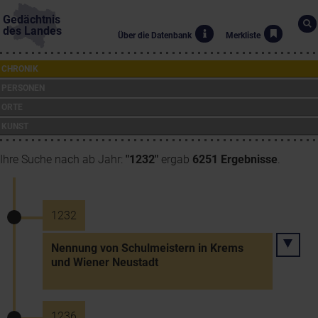
Gedächtnis
des Landes
Über die Datenbank
Merkliste
CHRONIK
PERSONEN
ORTE
KUNST
Ihre Suche nach ab Jahr:
"1232"
ergab
6251 Ergebnisse
.
1232
Nennung von Schulmeistern in Krems
und Wiener Neustadt
1236