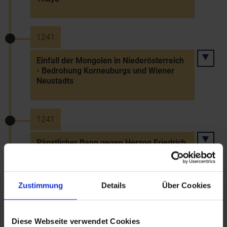
1241
Einfall der Mongolen in Niederösterreich
- Bedrohung Korneuburgs und Wiener
Neustadts
1241
Päpstlicher Bann gegen Herzog Friedrich
II.
Zustimmung
Details
Über Cookies
31.7.1241
Herzog Friedrich II. schenkt dem
Diese Webseite verwendet Cookies
Deutschen Orden Burg und Pfarre