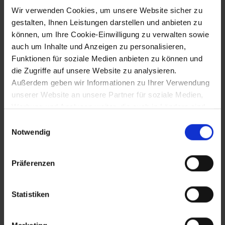
Gumpoldskirchen
Wir verwenden Cookies, um unsere Website sicher zu
gestalten, Ihnen Leistungen darstellen und anbieten zu
können, um Ihre Cookie-Einwilligung zu verwalten sowie
1242
auch um Inhalte und Anzeigen zu personalisieren,
Funktionen für soziale Medien anbieten zu können und
Nennung von Drosendorf-Altstadt
die Zugriffe auf unsere Website zu analysieren.
("antiqua civitas") in einer Urkunde
Außerdem geben wir Informationen zu Ihrer Verwendung
Herzog Friedrichs II.
unserer Website an unsere Partner für soziale Medien,
Werbung und Analysen weiter, die auch in Ländern sind,
in denen kein angemessenes Datenschutzniveau
Einwilligungsauswahl
April 1242
gegeben ist, und in denen Sie Ihre Rechte uU nicht
Notwendig
effektiv durchsetzen können. Unsere Partner führen
Abzug der Mongolen nach dem Tod des
diese Informationen möglicherweise mit weiteren Daten
Großkhans Ügedei über Ungarn und
Präferenzen
zusammen, die Sie ihnen bereitgestellt haben oder die
Serbien
sie im Rahmen Ihrer Nutzung der Dienste gesammelt
haben.
Statistiken
Juli 1242