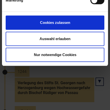
Marketing
Nennung Ottos von Ottenstein als
landesfürstlicher Lehensträger auf der
Schallaburg
Cookies zulassen
~Juli 1242
Auswahl erlauben
Besetzung ungarischer Grenzfesten
durch Herzog Friedrich II. zur
Mongolenabwehr
Nur notwendige Cookies
1244
Verlegung des Stifts St. Georgen nach
Herzogenburg wegen Hochwassergefahr
durch Bischof Rüdiger von Passau