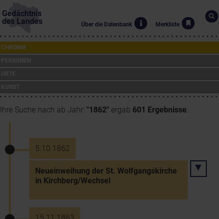
Gedächtnis
des Landes
Über die Datenbank
Merkliste
CHRONIK
PERSONEN
ORTE
KUNST
Ihre Suche nach ab Jahr:
"1862"
ergab
601 Ergebnisse
.
5.10.1862
Neueinweihung der St. Wolfgangskirche
in Kirchberg/Wechsel
15.11.1863