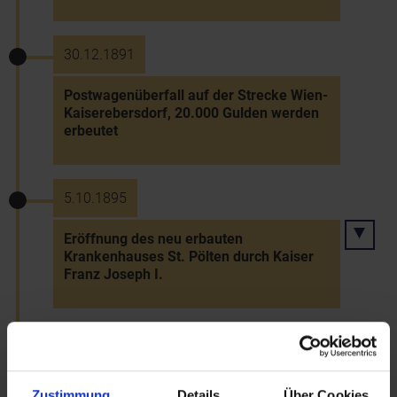
30.12.1891
Postwagenüberfall auf der Strecke Wien-
Kaiserebersdorf, 20.000 Gulden werden
erbeutet
5.10.1895
Eröffnung des neu erbauten
Krankenhauses St. Pölten durch Kaiser
Franz Joseph I.
29.11.1897
Stadterhebung von Amstetten
Zustimmung
Details
Über Cookies