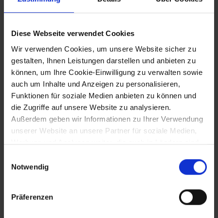
29.11.1899
Diese Webseite verwendet Cookies
Wir verwenden Cookies, um unsere Website sicher zu
Fertigstellung der neuen Domtürme von
gestalten, Ihnen Leistungen darstellen und anbieten zu
Wiener Neustadt
können, um Ihre Cookie-Einwilligung zu verwalten sowie
auch um Inhalte und Anzeigen zu personalisieren,
Funktionen für soziale Medien anbieten zu können und
12.10.1902
die Zugriffe auf unsere Website zu analysieren.
Außerdem geben wir Informationen zu Ihrer Verwendung
Christlichsozialer Parteitag in St. Pölten -
schwere Auseinandersetzungen mit den
unserer Website an unsere Partner für soziale Medien,
Deutschliberalen
Werbung und Analysen weiter, die auch in Ländern sind,
in denen kein angemessenes Datenschutzniveau
Einwilligungsauswahl
gegeben ist, und in denen Sie Ihre Rechte uU nicht
Notwendig
26.12.1902
effektiv durchsetzen können. Unsere Partner führen
diese Informationen möglicherweise mit weiteren Daten
Präferenzen
Brand im Stadttheater Berndorf
zusammen, die Sie ihnen bereitgestellt haben oder die
sie im Rahmen Ihrer Nutzung der Dienste gesammelt