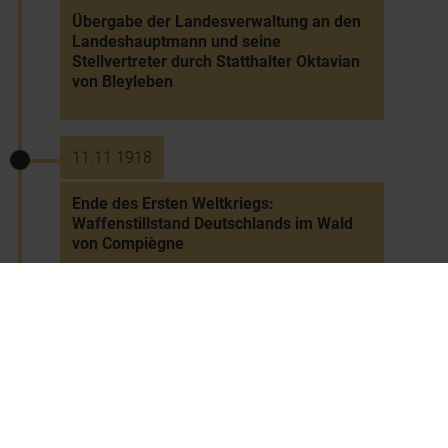
Übergabe der Landesverwaltung an den
Landeshauptmann und seine
Stellvertreter durch Statthalter Oktavian
von Bleyleben
11.11.1918
Ende des Ersten Weltkriegs:
Waffenstillstand Deutschlands im Wald
von Compiègne
11.11.1918
Verzicht Kaiser Karls I. auf die Regierung
in Österreich (keine Abdankung) -
Übersiedlung der Kaiserfamilie auf
Schloss Eckartsau