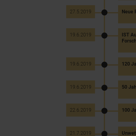
27.5.2019
Neue R
19.6.2019
IST Au
Forsch
19.6.2019
120 J
19.6.2019
50 Jah
22.6.2019
100 J
21.7.2019
Unwett