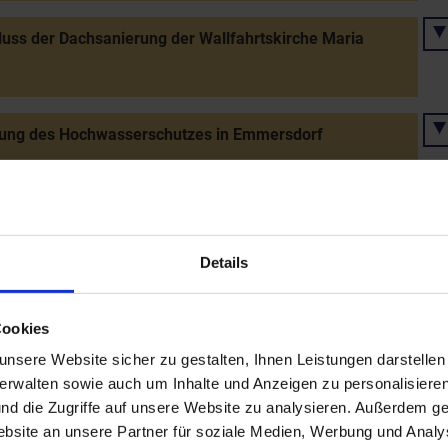
uss der Dachsanierung der Wallfahrtskirche Maria
nung des Hochwasserschutzes in Emmersdorf
nierung des Stiftes Göttweig abgeschlossen
Details
runn wird "FairTrade-Gemeinde"
Cookies
nsere Website sicher zu gestalten, Ihnen Leistungen darstelle
ung des neu gestalteten Stiftes Dürnstein
verwalten sowie auch um Inhalte und Anzeigen zu personalisieren
nd die Zugriffe auf unsere Website zu analysieren. Außerdem ge
site an unsere Partner für soziale Medien, Werbung und Analys
.Zentrum Niederösterreich zum Olympiazentrum