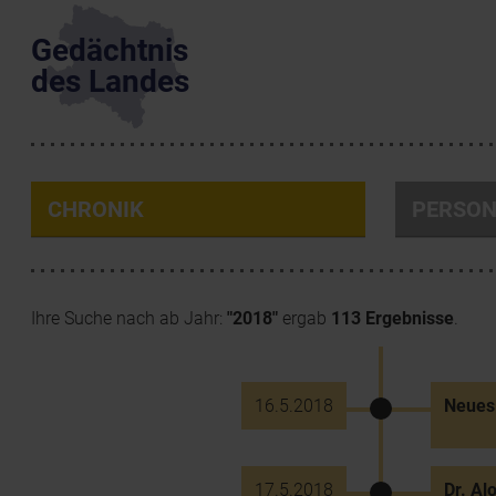
Gedächtnis
des Landes
CHRONIK
PERSO
Ihre Suche nach ab Jahr:
"2018"
ergab
113 Ergebnisse
.
16.5.2018
Neues 
17.5.2018
Dr. Al