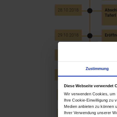
28.10.2018
Abschl
Taferl
29.10.2018
Eröff
18.11.2018
Dachsa
Zustimmung
29.11.2018
Gutenb
Diese Webseite verwendet 
Wir verwenden Cookies, um u
17.5.2019
Eröffn
Ihre Cookie-Einwilligung zu 
Medien anbieten zu können u
Ihrer Verwendung unserer Web
22.5.2019
Sport