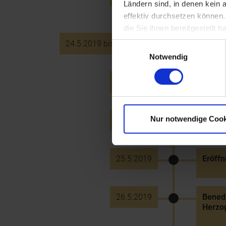
Ländern sind, in denen kein
zertifi
effektiv durchsetzen können
die Sie ihnen bereitgestellt
24.5.2019 bis 25.5.2019
Archit
Einwilligungsauswahl
Notwendig
24.5.2019
750 J
Nur notwendige Cook
25.5.2019
50 Jah
25.5.2019
Eröffn
26.5.2019
Benedi
Herzo