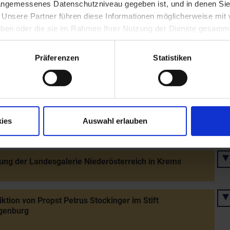
 angemessenes Datenschutzniveau gegeben ist, und in denen Sie
ziert
. Unsere Partner führen diese Informationen möglicherweise mi
 haben oder die sie im Rahmen Ihrer Nutzung der Dienste gesamm
ekturtage 2019
Präferenzen
Statistiken
ahre Imbacher Dominikanerinnenkloster
ies
Auswahl erlauben
re Skihauptschule Lilienfeld
ung der Landesgalerie Niederösterreich in Krems
ktion von Propst Petrus Stockinger im Stift
genburg