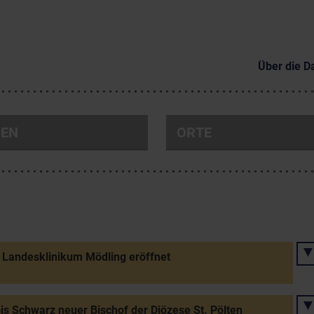
Über die D
NEN
ORTE
Landesklinikum Mödling eröffnet
ois Schwarz neuer Bischof der Diözese St. Pölten