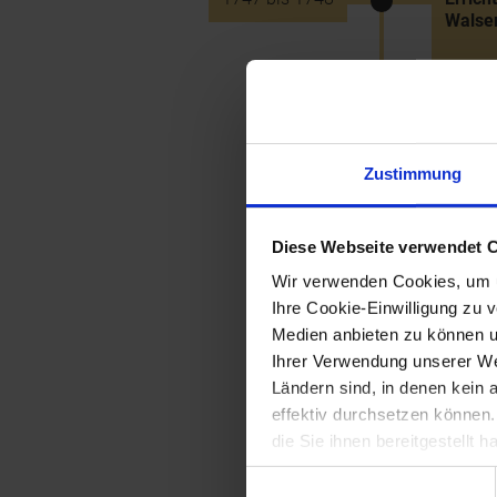
Walse
1747
Unters
Tauben
Steph
Zustimmung
1747
Gaisru
Diese Webseite verwendet 
(erste
Wir verwenden Cookies, um u
Ihre Cookie-Einwilligung zu 
Medien anbieten zu können u
1747
Ernenn
Ihrer Verwendung unserer Web
1755) 
1749)
Ländern sind, in denen kein
effektiv durchsetzen können
die Sie ihnen bereitgestellt
1747
Errich
Einwilligungsauswahl