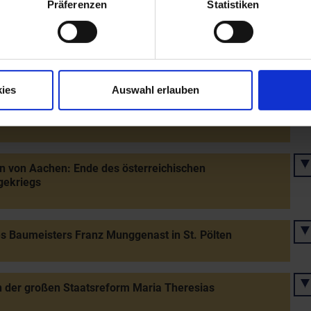
Präferenzen
Statistiken
rkung Österreichs durch englischen Truppen im
gekrieg
ies
Auswahl erlauben
er Engländer über die Franzosen bei Dettingen nahe
ffenburg
n von Aachen: Ende des österreichischen
gekriegs
s Baumeisters Franz Munggenast in St. Pölten
 der großen Staatsreform Maria Theresias