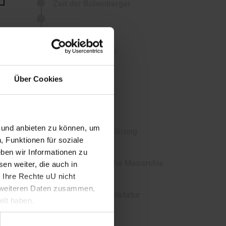
Zeit der Babenberger
Spätes Mittelalter
Über Cookies
Frühe Neuzeit
n und anbieten zu können, um
Barock und Aufklärung
, Funktionen für soziale
ben wir Informationen zu
Die österreichische Monarchie
en weiter, die auch in
 Ihre Rechte uU nicht
t weiteren Daten zusammen,
1. Republik und Diktatur
elt haben.
2. Republik