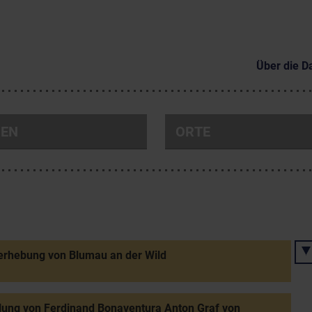
Über die D
NEN
ORTE
erhebung von Blumau an der Wild
lung von Ferdinand Bonaventura Anton Graf von