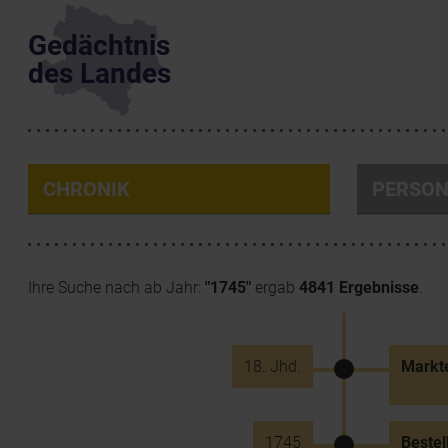
Gedächtnis
des Landes
CHRONIK
PERSO
Ihre Suche nach ab Jahr:
"1745"
ergab
4841 Ergebnisse
.
18. Jhd.
Markt
1745
Bestel