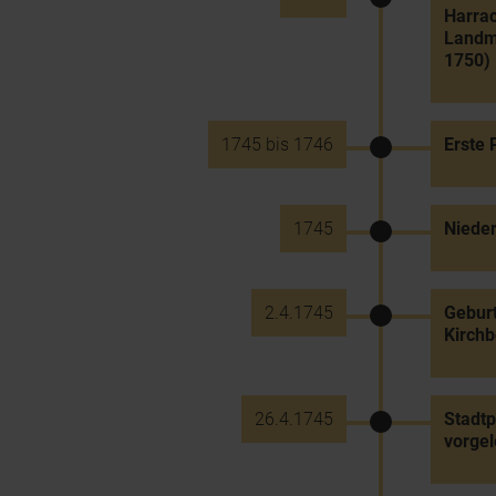
Harra
Landma
1750)
1745 bis 1746
Erste 
1745
Nieder
2.4.1745
Geburt
Kirch
26.4.1745
Stadtp
vorgel