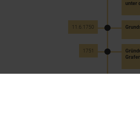
unter 
11.6.1750
Grunds
1751
Gründu
Grafen
1751
Markt
1751
Erste 
1751
Errich
Joseph