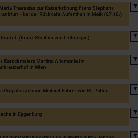
Maria Theresias zur Kaiserkrönung Franz Stephans
rankfurt - bei der Rückkehr Aufenthalt in Melk (27.10.)
 Franz I. (Franz Stephan von Lothringen)
s Barockmalers Martino Altomonte im
enkreuzerhof in Wien
s Propstes Johann Michael Führer von St. Pölten
euche in Eggenburg
tung der Dreifaltigkeitssäule in Weitra durch Johann