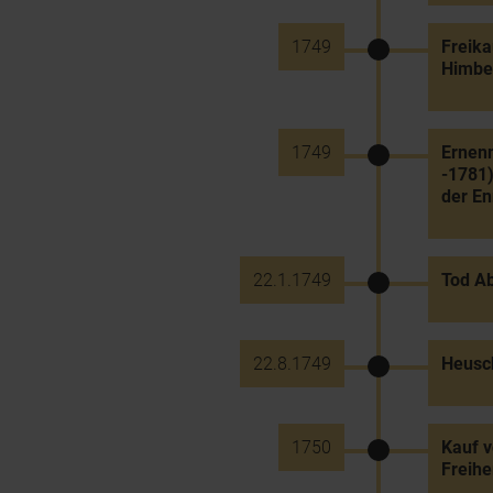
1749
Freika
Himber
1749
Ernenn
-1781)
der En
22.1.1749
Tod Ab
22.8.1749
Heusc
1750
Kauf v
Freihe