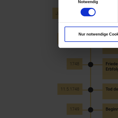
Notwendig
Januar 1747
Verstä
Erbfol
Nur notwendige Cook
27.6.1747
Sieg d
Ascha
1748
Friede
Erbfol
11.5.1748
Tod de
1749
Beginn