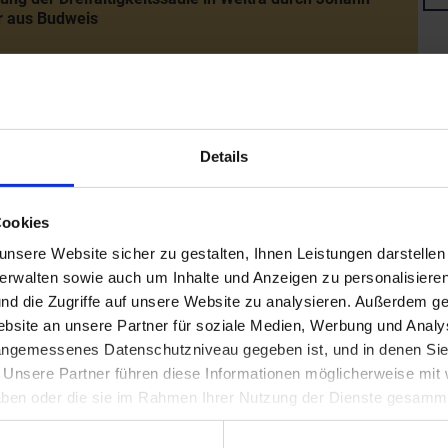
r aus Budweis
uchung der Seelacken am Ötscher (Geldloch und
loch)durch I. N. Nagel im Auftrag Kaiser Franz' I.
an
Details
ck'sche Instruktionen für die landesfürstlichen Städte
Cookies
llt von Graf Anton Gaisruck)
nsere Website sicher zu gestalten, Ihnen Leistungen darstelle
verwalten sowie auch um Inhalte und Anzeigen zu personalisieren
nd die Zugriffe auf unsere Website zu analysieren. Außerdem ge
ung von Johann Ferdinand Graf von Kuefstein (1686-
site an unsere Partner für soziale Medien, Werbung und Analys
zum Statthalter des Erzherzogtums unter der Enns (bis
 angemessenes Datenschutzniveau gegeben ist, und in denen Sie
. Unsere Partner führen diese Informationen möglicherweise mi
 haben oder die sie im Rahmen Ihrer Nutzung der Dienste gesamm
tung der Dreifaltigkeitssäule in Korneuburg