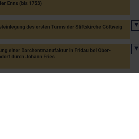
der Enns (bis 1753)
teinlegung des ersten Turms der Stiftskirche Göttweig
ng einer Barchentmanufaktur in Fridau bei Ober-
dorf durch Johann Fries
erhebung von Spannberg
urkundliche Marktnennung von Witzelsdorf
tung der "Krapfenhütte" im Wienerwald durch Franz
 Krapf (später Gasthaus "im Krapfenwaldl")