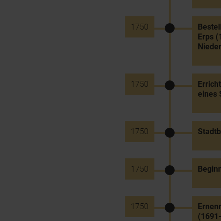
1750
Bestel
Erps 
Nieder
1750
Errich
eines 
1750
Stadtb
1750
Beginn
1750
Ernenn
(1691-