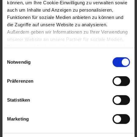
können, um Ihre Cookie-Einwilligung zu verwalten sowie
auch um Inhalte und Anzeigen zu personalisieren,
Abbriss des Wienertors und Hölltors in
Funktionen für soziale Medien anbieten zu können und
Krems
die Zugriffe auf unsere Website zu analysieren.
Außerdem geben wir Informationen zu Ihrer Verwendung
unserer Website an unsere Partner für soziale Medien,
1856
Werbung und Analysen weiter, die auch in Ländern sind,
in denen kein angemessenes Datenschutzniveau
Gründung eines Gesang- und
Einwilligungsauswahl
Musikvereins in Horn
gegeben ist, und in denen Sie Ihre Rechte uU nicht
Notwendig
effektiv durchsetzen können. Unsere Partner führen
diese Informationen möglicherweise mit weiteren Daten
Präferenzen
zusammen, die Sie ihnen bereitgestellt haben oder die
1856
sie im Rahmen Ihrer Nutzung der Dienste gesammelt
haben.
Gründung des fürsterzbischöflichen
Statistiken
Knabenseminars Hollabrunn
Marketing
1856