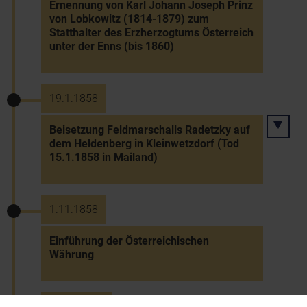
Ernennung von Karl Johann Joseph Prinz
von Lobkowitz (1814-1879) zum
Statthalter des Erzherzogtums Österreich
unter der Enns (bis 1860)
19.1.1858
Beisetzung Feldmarschalls Radetzky auf
dem Heldenberg in Kleinwetzdorf (Tod
15.1.1858 in Mailand)
1.11.1858
Einführung der Österreichischen
Währung
15.12.1858