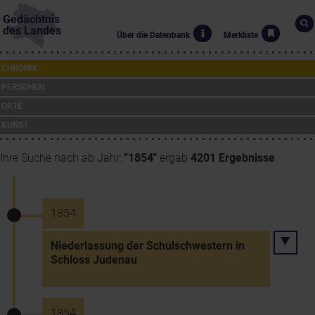
Gedächtnis
des Landes
Über die Datenbank
Merkliste
CHRONIK
PERSONEN
ORTE
KUNST
Ihre Suche nach ab Jahr:
"1854"
ergab
4201 Ergebnisse
.
1854
Niederlassung der Schulschwestern in
Schloss Judenau
1854