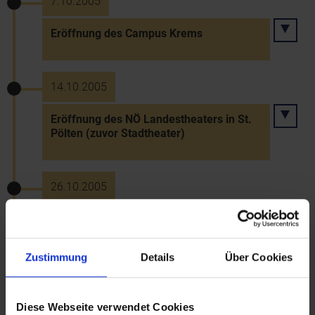
7.10.2005
Eröffnung des Campus Krems
14.10.2005
Eröffnung des NÖ Landestheaters in St.
Pölten (zuvor Stadtheater)
26.10.2005
Enthüllung des Holocaust-Mahnmals am
Friedhof Purkersdorf
Zustimmung
Details
Über Cookies
19.11.2005
Diese Webseite verwendet Cookies