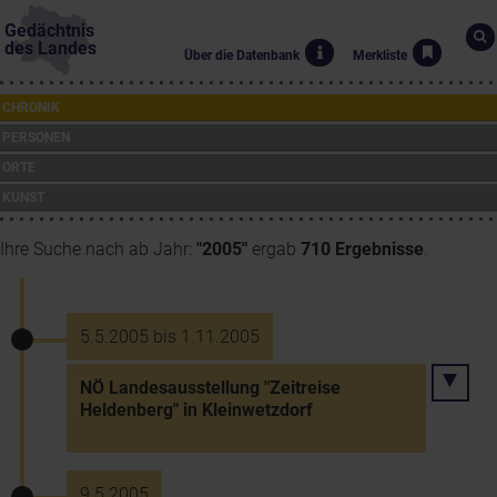
Gedächtnis
des Landes
Über die Datenbank
Merkliste
CHRONIK
PERSONEN
ORTE
KUNST
Ihre Suche nach ab Jahr:
"2005"
ergab
710 Ergebnisse
.
5.5.2005 bis 1.11.2005
NÖ Landesausstellung "Zeitreise
Heldenberg" in Kleinwetzdorf
9.5.2005