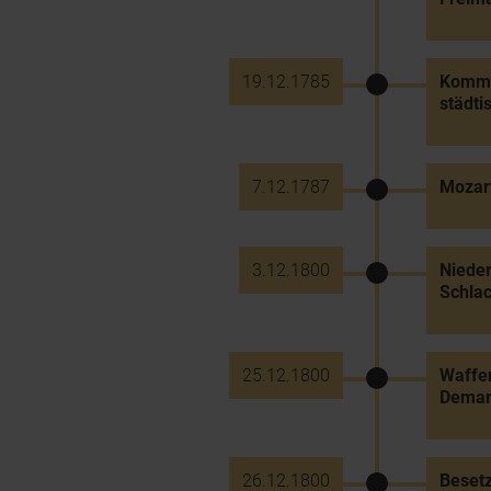
19.12.1785
Kommun
städti
7.12.1787
Mozar
3.12.1800
Nieder
Schlac
25.12.1800
Waffen
Demark
26.12.1800
Besetz