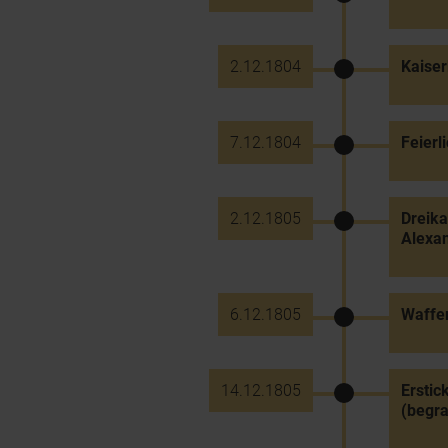
2.12.1804
Kaise
7.12.1804
Feierl
2.12.1805
Dreika
Alexan
6.12.1805
Waffen
14.12.1805
Erstic
(begra