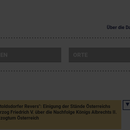
Über die D
NEN
ORTE
toldsdorfer Revers": Einigung der Stände Österreichs
rzog Friedrich V. über die Nachfolge Königs Albrechts II.
zogtum Österreich