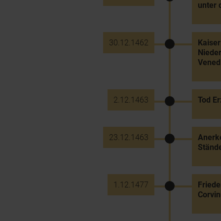
unter 
30.12.1462
Kaiser
Nieder
Venedi
2.12.1463
Tod Er
23.12.1463
Anerke
Ständ
1.12.1477
Fried
Corvin