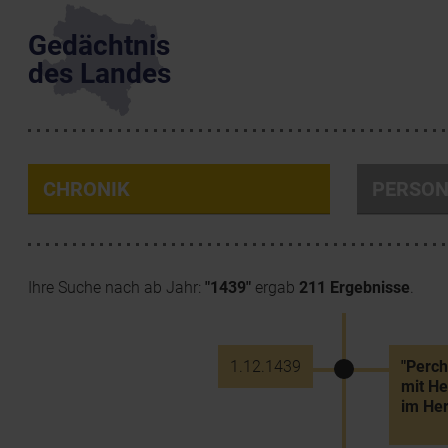
Gedächtnis
des Landes
CHRONIK
PERSO
Ihre Suche nach ab Jahr:
"1439"
ergab
211 Ergebnisse
.
1.12.1439
"Perch
mit He
im Her