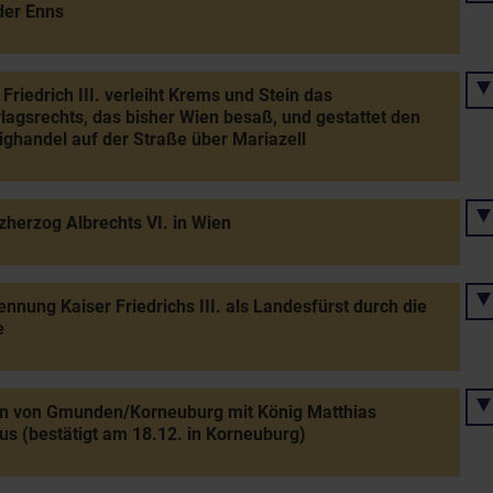
der Enns
 Friedrich III. verleiht Krems und Stein das
lagsrechts, das bisher Wien besaß, und gestattet den
ghandel auf der Straße über Mariazell
zherzog Albrechts VI. in Wien
nnung Kaiser Friedrichs III. als Landesfürst durch die
e
en von Gmunden/Korneuburg mit König Matthias
us (bestätigt am 18.12. in Korneuburg)