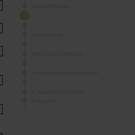
Spätes Mittelalter
Frühe Neuzeit
Barock und Aufklärung
Die österreichische Monarchie
1. Republik und Diktatur
2. Republik