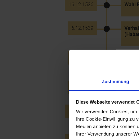
16.12.1526
Wahl E
6.12.1539
Verhaf
(Haban
7.12.1568
Religi
Erzher
Zustimmung
9.12.1594
Tod de
Diese Webseite verwendet 
12.12.1651
Ermord
Wir verwenden Cookies, um u
Krems 
Ihre Cookie-Einwilligung zu 
Medien anbieten zu können u
Ihrer Verwendung unserer Web