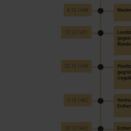
6.12.1448
Nieder
12.12.1451
Landta
gegen 
Bündni
20.12.1459
Pästli
gegrün
(regul
2.12.1462
Vertra
Erzher
26.12.1462
Erzher