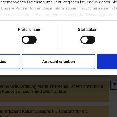
rung von Hof am Leithaberge durch die Kuruzzen
 angemessenes Datenschutzniveau gegeben ist, und in denen Sie
. Unsere Partner führen diese Informationen möglicherweise mi
 haben oder die sie im Rahmen Ihrer Nutzung der Dienste gesamm
s Malers Andreas Washuber in Wiener Neustadt
Präferenzen
Statistiken
oberung Nieder- und Oberrösterreichs durch die
eichische Armee
ies
Auswahl erlauben
er Preußen in der Schlacht bei Leuthen
eine Schulordnung Maria Theresias: Unterrichtspflicht
le Kinder zw. sechs und zwölf Jahren
urerpatent Kaiser Josephs II.: Toleranz für die
aurer