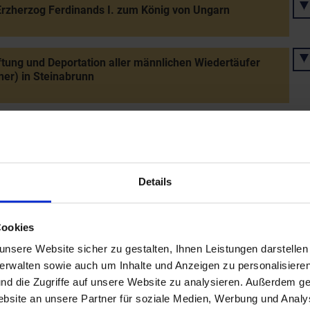
rzherzog Ferdinands I. zum König von Ungarn
tung und Deportation aller männlichen Wiedertäufer
er) in Steinabrunn
onskonzession Kaiser Maximilians II. für den Adel des
zogtums Österreich
Details
s letzten Kuenringers Johann VI. Ladislaus in Seefeld
Cookies
ung des Missionars P. Andreas Koffler (1603-1651) aus
nsere Website sicher zu gestalten, Ihnen Leistungen darstelle
in China
verwalten sowie auch um Inhalte und Anzeigen zu personalisieren
nd die Zugriffe auf unsere Website zu analysieren. Außerdem ge
site an unsere Partner für soziale Medien, Werbung und Analys