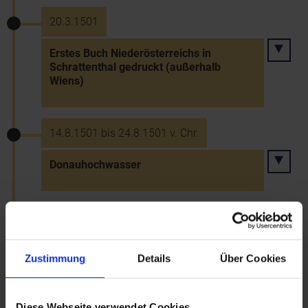
20.3.1501
Erstes Buch Niederösterreichs in
Schrattenthal gedruckt (außerhalb
Wiens)
14.8.1501 bis 24.8.1501 v. Chr.
Donauhochwasser
15.7.1508
Donauüberschwemmung im Raum Krems
Zustimmung
Details
Über Cookies
~23.7.1512
Diese Webseite verwendet Cookies