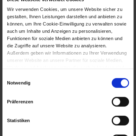
Wir verwenden Cookies, um unsere Website sicher zu
Stadtbrand in St. Pölten
gestalten, Ihnen Leistungen darstellen und anbieten zu
können, um Ihre Cookie-Einwilligung zu verwalten sowie
auch um Inhalte und Anzeigen zu personalisieren,
10.3.1513
Funktionen für soziale Medien anbieten zu können und
die Zugriffe auf unsere Website zu analysieren.
Verleihung eines Jahrmarkts an
Außerdem geben wir Informationen zu Ihrer Verwendung
Heidenreichstein durch Kaiser Maximilian
I.
unserer Website an unsere Partner für soziale Medien,
Werbung und Analysen weiter, die auch in Ländern sind,
in denen kein angemessenes Datenschutzniveau
Einwilligungsauswahl
gegeben ist, und in denen Sie Ihre Rechte uU nicht
25.4.1513
Notwendig
effektiv durchsetzen können. Unsere Partner führen
diese Informationen möglicherweise mit weiteren Daten
Kauf des Landhauses in Wien durch die
Präferenzen
Stände (Liechtensteinsche Haus in der
zusammen, die Sie ihnen bereitgestellt haben oder die
Herrengasse)
sie im Rahmen Ihrer Nutzung der Dienste gesammelt
haben.
Statistiken
22.7.1515