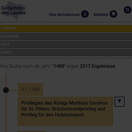
Gedächtnis
des Landes
Über die Datenbank
Merkliste
CHRONIK
PERSONEN
ORTE
KUNST
Ihre Suche nach ab Jahr:
"1488"
ergab
2517 Ergebnisse
.
9.1.1488
Privilegien des Königs Matthias Corvinus
für St. Pölten: Brückenmautprivileg und
Privileg für den Holztransport