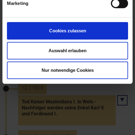
Marketing
Habsburgisch-ungarische Doppelhochzeit
auf dem "Wiener Kongress"
Cookies zulassen
29.12.1518
Auswahl erlauben
Verleihung eines Wappens und eines
zweiten Jahrmarkts zu Dorothea (6.2.)
an Langenlois
Nur notwendige Cookies
12.1.1519
Tod Kaiser Maximilians I. in Wels -
Nachfolger werden seine Enkel Karl V.
und Ferdinand I.