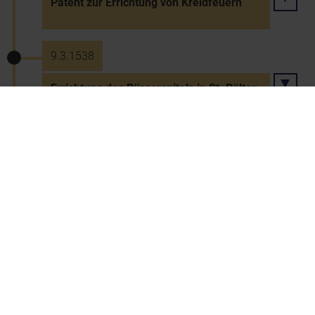
Patent zur Errichtung von Kreidfeuern
9.3.1538
Errichtung des Bürgerspitals in St. Pölten
30.1.1544
Ausweisung aller Juden aus Österreich
durch König Ferdinand I.
30.8.1548
Weingartenordnung König Ferdinands I.
für den Kremser Raum