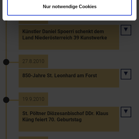
Nur notwendige Cookies
18.7.2010
Künstler Daniel Spoerri schenkt dem
Land Niederösterreich 39 Kunstwerke
27.8.2010
850-Jahre St. Leonhard am Forst
19.9.2010
St. Pöltner Diözesanbischof DDr. Klaus
Küng feiert 70. Geburtstag