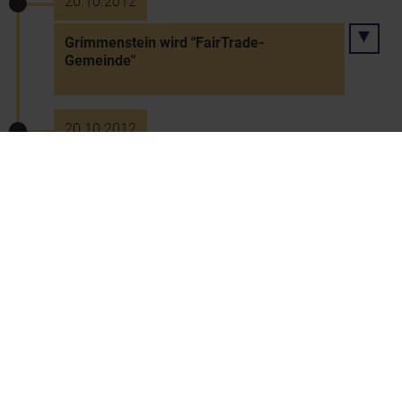
20.10.2012
Grimmenstein wird "FairTrade-
Gemeinde"
20.10.2012
Tischtennis-EM in Dänemark: Gold für
Österreich
26.10.2012
Kapelln wird "FairTrade-Gemeinde"
26.10.2012