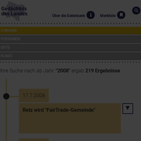
Gedächtnis
des Landes
Über die Datenbank
Merkliste
CHRONIK
PERSONEN
ORTE
KUNST
Ihre Suche nach ab Jahr:
"2008"
ergab
219 Ergebnisse
.
17.7.2008
Retz wird "FairTrade-Gemeinde"