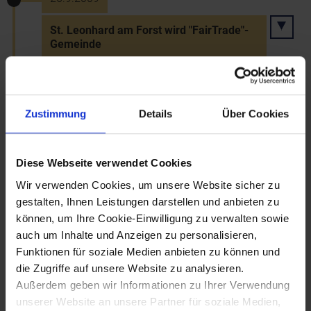
St. Leonhard am Forst wird "FairTrade"-
Gemeinde
26.9.2009
Zustimmung
Details
Über Cookies
Peter Turrini feiert 65. Geburtstag
Diese Webseite verwendet Cookies
28.9.2009
Wir verwenden Cookies, um unsere Website sicher zu
gestalten, Ihnen Leistungen darstellen und anbieten zu
Paulus Hochgatterer erhält in Brüssel EU-
können, um Ihre Cookie-Einwilligung zu verwalten sowie
Literaturpreis
auch um Inhalte und Anzeigen zu personalisieren,
Funktionen für soziale Medien anbieten zu können und
die Zugriffe auf unsere Website zu analysieren.
22.10.2009
Außerdem geben wir Informationen zu Ihrer Verwendung
unserer Website an unsere Partner für soziale Medien,