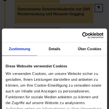
Gemeinsame Sommerakademie von Stift
Klosterneuburg und Museum Gugging
31.8.2017 bis 3.9.2017
Sommergespräche der Waldviertel
Akademie
Zustimmung
Details
Über Cookies
Diese Webseite verwendet Cookies
29.10.2017
Wir verwenden Cookies, um unsere Website sicher zu
Sturm "Herwart" fegte über
gestalten, Ihnen Leistungen darstellen und anbieten zu
Niederösterreich
können, um Ihre Cookie-Einwilligung zu verwalten sowie
auch um Inhalte und Anzeigen zu personalisieren,
Funktionen für soziale Medien anbieten zu können und
29.11.2017
die Zugriffe auf unsere Website zu analysieren.
Außerdem geben wir Informationen zu Ihrer Verwendung