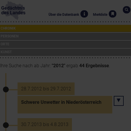
Gedächtnis
des Landes
Über die Datenbank
Merkliste
CHRONIK
PERSONEN
ORTE
KUNST
Ihre Suche nach ab Jahr:
"2012"
ergab
44 Ergebnisse
.
28.7.2012 bis 29.7.2012
Schwere Unwetter in Niederösterreich
30.7.2013 bis 4.8.2013