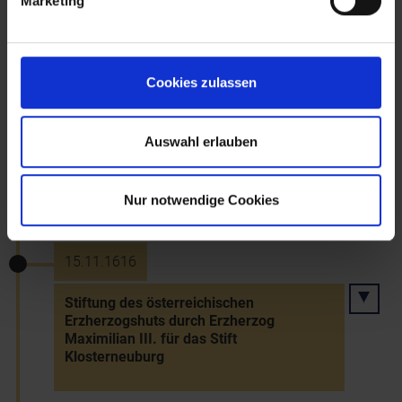
Marketing
16.12.1526
Wahl Erzherzog Ferdinands I. zum König
von Ungarn
Cookies zulassen
31.10.1563
Auswahl erlauben
Wappenverleihung an Haag durch Kaiser
Ferdinand I.
Nur notwendige Cookies
15.11.1616
Stiftung des österreichischen
Erzherzogshuts durch Erzherzog
Maximilian III. für das Stift
Klosterneuburg