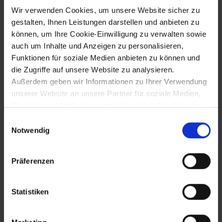
16.12.1487
Wir verwenden Cookies, um unsere Website sicher zu
gestalten, Ihnen Leistungen darstellen und anbieten zu
Waffenstillstand mit König Matthias
können, um Ihre Cookie-Einwilligung zu verwalten sowie
Corvinus zu St. Pölten
auch um Inhalte und Anzeigen zu personalisieren,
Funktionen für soziale Medien anbieten zu können und
die Zugriffe auf unsere Website zu analysieren.
25.12.1487
Außerdem geben wir Informationen zu Ihrer Verwendung
unserer Website an unsere Partner für soziale Medien,
Wappenverleihung an St. Pölten durch
Werbung und Analysen weiter, die auch in Ländern sind,
König Matthias Corvinus (1486 Dez. 26?)
in denen kein angemessenes Datenschutzniveau
Einwilligungsauswahl
gegeben ist, und in denen Sie Ihre Rechte uU nicht
Notwendig
effektiv durchsetzen können. Unsere Partner führen
29.12.1518
diese Informationen möglicherweise mit weiteren Daten
Präferenzen
zusammen, die Sie ihnen bereitgestellt haben oder die
Verleihung eines Wappens und eines
sie im Rahmen Ihrer Nutzung der Dienste gesammelt
zweiten Jahrmarkts zu Dorothea (6.2.)
an Langenlois
haben.
Statistiken