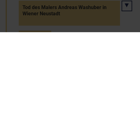
Tod des Malers Andreas Washuber in
Wiener Neustadt
19.10.1739
Resignation des Propstes Michael Führer
von St. Pölten (barocker Bauherr des
Stifts)
20.10.1740
Tod Kaiser Karls VI. - Nachfolgerin wird
seine Tochter Maria Theresia
20.10.1740 bis 29.11.1780