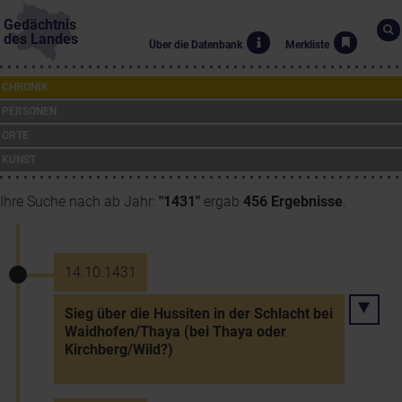
Gedächtnis
des Landes
Über die Datenbank
Merkliste
CHRONIK
PERSONEN
ORTE
KUNST
Ihre Suche nach ab Jahr:
"1431"
ergab
456 Ergebnisse
.
14.10.1431
Sieg über die Hussiten in der Schlacht bei
Waidhofen/Thaya (bei Thaya oder
Kirchberg/Wild?)