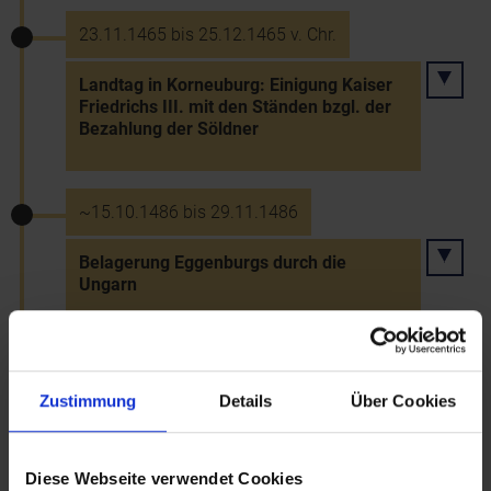
23.11.1465 bis 25.12.1465 v. Chr.
Landtag in Korneuburg: Einigung Kaiser
Friedrichs III. mit den Ständen bzgl. der
Bezahlung der Söldner
~15.10.1486 bis 29.11.1486
Belagerung Eggenburgs durch die
Ungarn
29.11.1486
Zustimmung
Details
Über Cookies
Kapitulation Eggenburgs vor den Ungarn
Diese Webseite verwendet Cookies