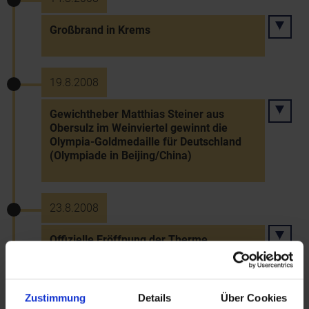
Großbrand in Krems
19.8.2008
Gewichtheber Matthias Steiner aus
Obersulz im Weinviertel gewinnt die
Olympia-Goldmedaille für Deutschland
(Olympiade in Beijing/China)
23.8.2008
Offizielle Eröffnung der Therme
"Linsberg Asia" in Bad Erlach
Zustimmung
Details
Über Cookies
28.8.2008