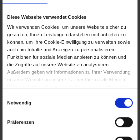
Eröffnung der 1. reinen Biogas-
Diese Webseite verwendet Cookies
Tankstelle in Margarethen am Moos
Wir verwenden Cookies, um unsere Website sicher zu
gestalten, Ihnen Leistungen darstellen und anbieten zu
können, um Ihre Cookie-Einwilligung zu verwalten sowie
29.8.2008
auch um Inhalte und Anzeigen zu personalisieren,
Funktionen für soziale Medien anbieten zu können und
Neueröffnung der Museen in Horn (seit
2007 Sanierung und Umbau)
die Zugriffe auf unsere Website zu analysieren.
Außerdem geben wir Informationen zu Ihrer Verwendung
unserer Website an unsere Partner für soziale Medien,
Werbung und Analysen weiter, die auch in Ländern sind,
5.9.2008
in denen kein angemessenes Datenschutzniveau
Einwilligungsauswahl
Eröffnung des Wallfahrtsmuseums Maria
gegeben ist, und in denen Sie Ihre Rechte uU nicht
Notwendig
Langegg
effektiv durchsetzen können. Unsere Partner führen
diese Informationen möglicherweise mit weiteren Daten
Präferenzen
zusammen, die Sie ihnen bereitgestellt haben oder die
sie im Rahmen Ihrer Nutzung der Dienste gesammelt
haben.