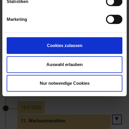
Statistiken
6.9.2008 bis 17.9.2008
Olympiamedaillen für das NÖ-Team bei
Marketing
den Paralympics in Peking: Gold für
Andreas Vevera (Tischtennis), Silber für
Wolfgang Eibeck (Rad-
Zeitfahren/Straße)
Cookies zulassen
13.9.2008
Auswahl erlauben
Eröffnung des "ernst krenek forum" in
Krems-Stein (Klangraum
Nur notwendige Cookies
Minoritenkloster)
14.9.2008
11. Wachaumarathon