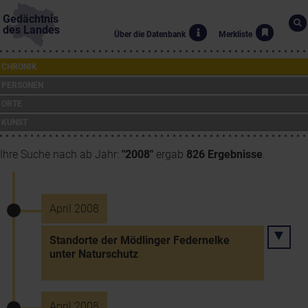
Gedächtnis
des Landes
Über die Datenbank
Merkliste
CHRONIK
PERSONEN
ORTE
KUNST
Ihre Suche nach ab Jahr:
"2008"
ergab
826 Ergebnisse
.
April 2008
Standorte der Mödlinger Federnelke
unter Naturschutz
April 2008