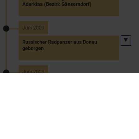
Aderklaa (Bezirk Gänserndorf)
Juni 2009
Russischer Radpanzer aus Donau
geborgen
Juni 2009
Biodieselanlage in Bruck an der Leitha
1.6.2009
Doppelmord in Pachfurth (Bezirk Bruck
an der Leitha)