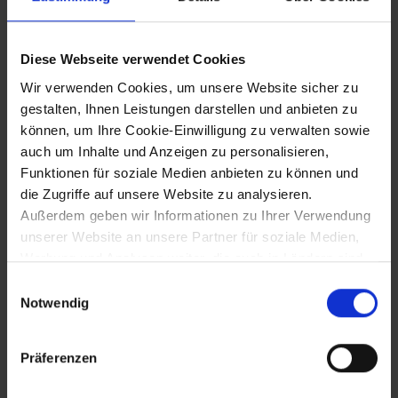
Schwere Unwetter im Bezirk St. Pölten
Diese Webseite verwendet Cookies
Wir verwenden Cookies, um unsere Website sicher zu
25.5.2018 bis 27.5.2018
gestalten, Ihnen Leistungen darstellen und anbieten zu
können, um Ihre Cookie-Einwilligung zu verwalten sowie
350 Jahre Wallfahrtsort Mariahilfberg
auch um Inhalte und Anzeigen zu personalisieren,
Funktionen für soziale Medien anbieten zu können und
die Zugriffe auf unsere Website zu analysieren.
26.5.2018
Außerdem geben wir Informationen zu Ihrer Verwendung
unserer Website an unsere Partner für soziale Medien,
115 Jahre Strecke Gmünd - Groß
Werbung und Analysen weiter, die auch in Ländern sind,
Gerungs
in denen kein angemessenes Datenschutzniveau
Einwilligungsauswahl
gegeben ist, und in denen Sie Ihre Rechte uU nicht
Notwendig
effektiv durchsetzen können. Unsere Partner führen
4.6.2018
diese Informationen möglicherweise mit weiteren Daten
Präferenzen
zusammen, die Sie ihnen bereitgestellt haben oder die
"Römerwelt Wallsee" eröffnet
sie im Rahmen Ihrer Nutzung der Dienste gesammelt