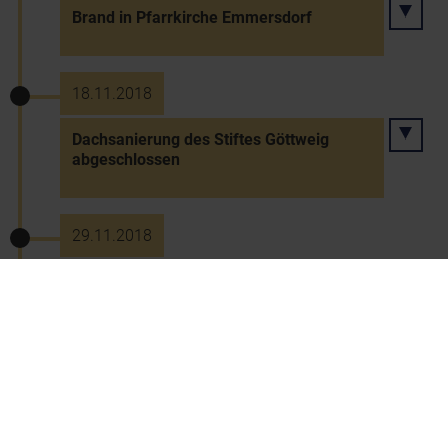
Brand in Pfarrkirche Emmersdorf
18.11.2018
Dachsanierung des Stiftes Göttweig
abgeschlossen
29.11.2018
Gutenbrunn wird "FairTrade-Gemeinde"
Dezember 2018
Nachlass Johann Loscheks im Besitz der
Niederösterreichischen
Landessammlungen