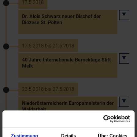
17.5.2018
Dr. Alois Schwarz neuer Bischof der
Diözese St. Pölten
17.5.2018 bis 21.5.2018
40 Jahre Internationale Barocktage Stift
Melk
23.5.2018 bis 27.5.2018
Niederösterreicherin Europameisterin der
Waldarbeit
23.5.2018 bis 24.5.2018
Zustimmung
Details
Über Cookies