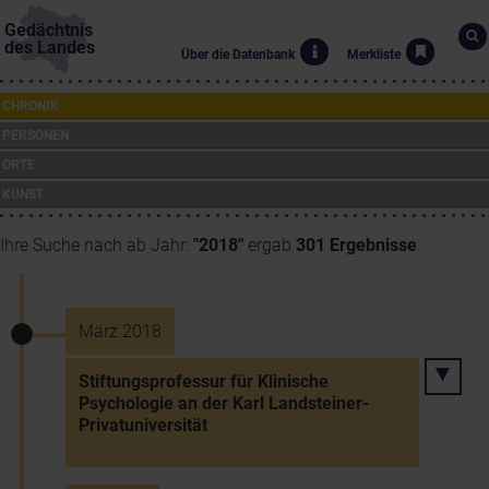
Gedächtnis
des Landes
Über die Datenbank
Merkliste
CHRONIK
PERSONEN
ORTE
KUNST
Ihre Suche nach ab Jahr:
"2018"
ergab
301 Ergebnisse
.
März 2018
Stiftungsprofessur für Klinische
Psychologie an der Karl Landsteiner-
Privatuniversität