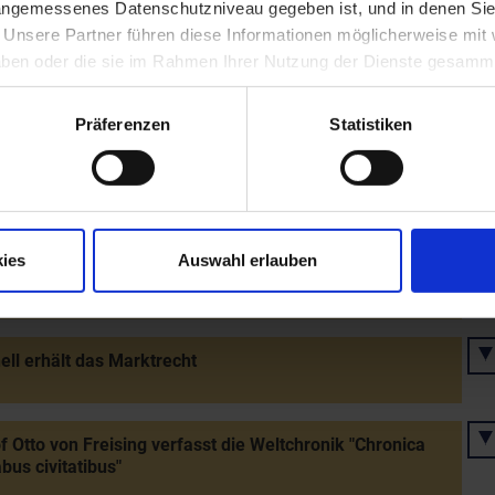
 angemessenes Datenschutzniveau gegeben ist, und in denen Sie
. Unsere Partner führen diese Informationen möglicherweise mi
 haben oder die sie im Rahmen Ihrer Nutzung der Dienste gesamm
af Leopold IV. übergibt dem Stift Zwettl das Gut
 (von seinem Nachfolger Heinrich II. wieder entzogen)
Präferenzen
Statistiken
rkgraf Leopolds IV. - Nachfolger wird sein älterer
 Heinrich II. (Jasomirgott)
ies
Auswahl erlauben
af/Herzog Heinrich II. (Jasomirgott)
ell erhält das Marktrecht
f Otto von Freising verfasst die Weltchronik "Chronica
bus civitatibus"