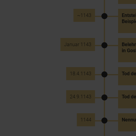
~1143
Entste
Beispi
Januar 1143
Belehn
in Gos
18.4.1143
Tod de
24.9.1143
Tod de
1144
Nennun