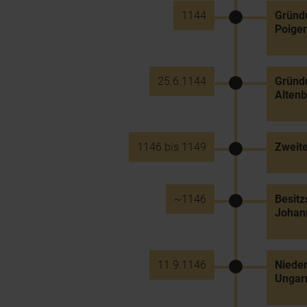
1144
Gründu
Poige
25.6.1144
Gründu
Altenb
1146 bis 1149
Zweit
~1146
Besitz
Johan
11.9.1146
Nieder
Ungarn