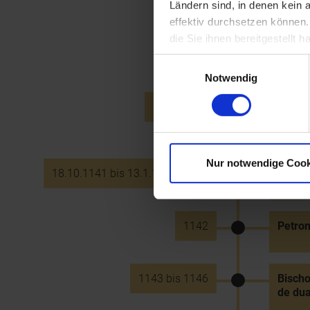
Ländern sind, in denen kein
effektiv durchsetzen können
die Sie ihnen bereitgestellt
1141
Markgr
Krumau
Einwilligungsauswahl
Notwendig
18.10.1141
Tod Ma
Bruder
Nur notwendige Cook
18.10.1141 bis 13.1.1177 v. Chr.
Markgr
1142
Petron
1143 bis 1146
Bischo
de dua