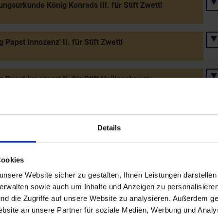
ngsurkunde König Konrads III. für Stift Zwettl
g Papst Innozenz' II. für Stift Zwettl
eg Papst Innozenz' II. für Stift Heiligenkreuz
ch, Sohn Markgraf Leopolds III., wird Pfalzgraf bei Rhein
r Heinrich II. "Jasomirgott")
Details
Cookies
g des St. Gilgen-Hospitals in St. Pölten
nsere Website sicher zu gestalten, Ihnen Leistungen darstelle
verwalten sowie auch um Inhalte und Anzeigen zu personalisieren
nd die Zugriffe auf unsere Website zu analysieren. Außerdem ge
Konrad III. bestätigt Graf Ekbert II. von Formbach das
 und Münzrecht für Neunkirchen
site an unsere Partner für soziale Medien, Werbung und Analys