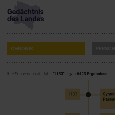
Gedächtnis
des Landes
CHRONIK
PERSO
Ihre Suche nach ab Jahr:
"1133"
ergab
6423 Ergebnisse
.
1133
Synode
Passau