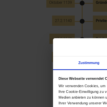
Oktober 1139
Gründu
27.2.1140
Privile
~27.2.1140
Privil
April 1140
Heinri
(späte
Zustimmung
Diese Webseite verwendet 
Mai 1140
Nennun
Wir verwenden Cookies, um u
Ihre Cookie-Einwilligung zu 
Medien anbieten zu können u
1141
König 
Markt-
Ihrer Verwendung unserer Web