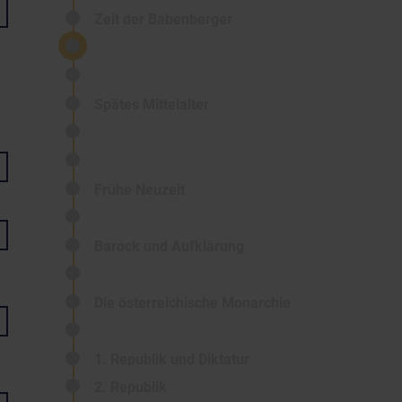
Zeit der Babenberger
Spätes Mittelalter
Frühe Neuzeit
Barock und Aufklärung
Die österreichische Monarchie
1. Republik und Diktatur
2. Republik