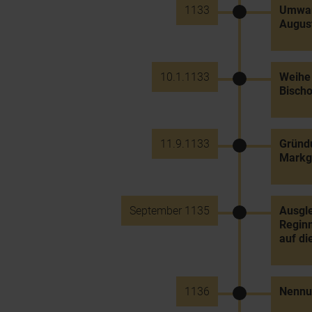
1133
Umwand
August
10.1.1133
Weihe 
Bisch
11.9.1133
Gründu
Markgr
September 1135
Ausgle
Reginm
auf di
1136
Nennun