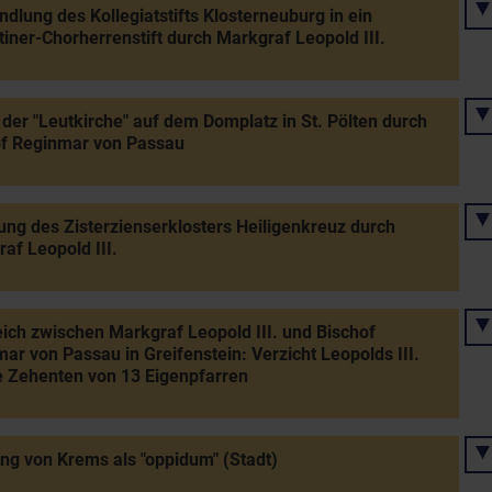
lung des Kollegiatstifts Klosterneuburg in ein
iner-Chorherrenstift durch Markgraf Leopold III.
der "Leutkirche" auf dem Domplatz in St. Pölten durch
of Reginmar von Passau
ng des Zisterzienserklosters Heiligenkreuz durch
af Leopold III.
ich zwischen Markgraf Leopold III. und Bischof
ar von Passau in Greifenstein: Verzicht Leopolds III.
e Zehenten von 13 Eigenpfarren
g von Krems als "oppidum" (Stadt)