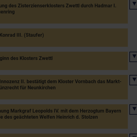
ng des Zisterzienserklosters Zwettl durch Hadmar I.
uenring
Konrad III. (Staufer)
inn des Klosters Zwettl
Innozenz II. bestätigt dem Kloster Vornbach das Markt-
ünzrecht für Neunkirchen
nung Markgraf Leopolds IV. mit dem Herzogtum Bayern
le des geächteten Welfen Heinrich d. Stolzen