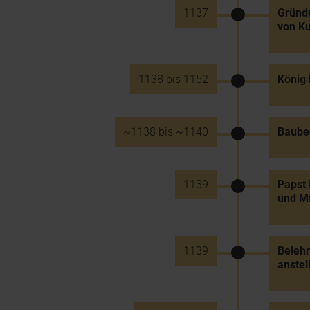
1137
Gründu
von K
1138 bis 1152
König 
~1138 bis ~1140
Baubeg
1139
Papst 
und M
1139
Beleh
anstel