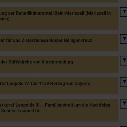
ng der Benediktinerabtei Klein-Mariazell (Mariazell in
eich)
rief für das Zisterzienserkloster Heiligenkreuz
der Stiftskirche von Klosterneuburg
af Leopold IV. (ab 1139 Herzog von Bayern)
rkgraf Leopolds III. - Familienstreit um die Nachfolge
 Sohnes Leopold IV.