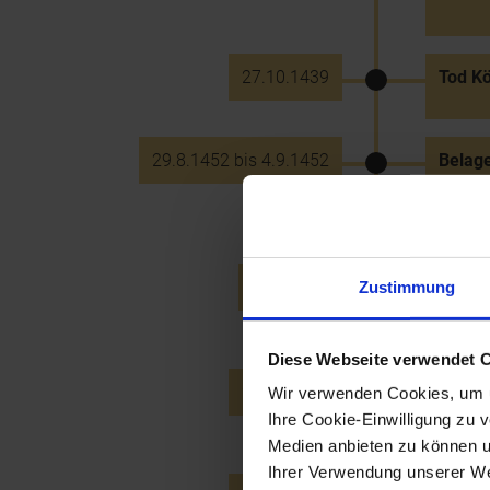
27.10.1439
Tod Kö
29.8.1452 bis 4.9.1452
Belage
österr
des La
26.9.1459
Verbot
Zustimmung
Krems
Diese Webseite verwendet 
26.12.1462
Erzher
Wir verwenden Cookies, um u
unter 
Ihre Cookie-Einwilligung zu 
Medien anbieten zu können u
Ihrer Verwendung unserer Web