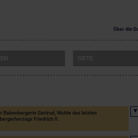
Über die D
NEN
ORTE
r Babenbergerin Gertrud, Nichte des letzten
ergerherzogs Friedrich II.