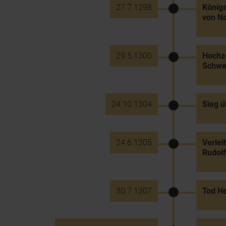
27.7.1298
Königs
von N
29.5.1300
Hochze
Schwes
24.10.1304
Sieg ü
24.6.1305
Verlei
Rudolf 
30.7.1307
Tod He