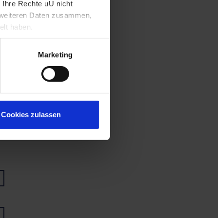
 Ihre Rechte uU nicht
t weiteren Daten zusammen,
elt haben.
Marketing
Cookies zulassen