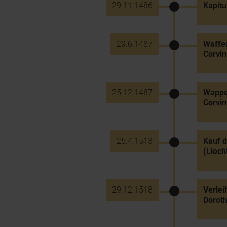
29.11.1486
Kapitu
29.6.1487
Waffen
Corvin
25.12.1487
Wappen
Corvin
25.4.1513
Kauf d
(Liech
29.12.1518
Verlei
Doroth