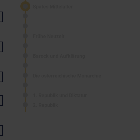
Spätes Mittelalter
Frühe Neuzeit
Barock und Aufklärung
Die österreichische Monarchie
1. Republik und Diktatur
2. Republik