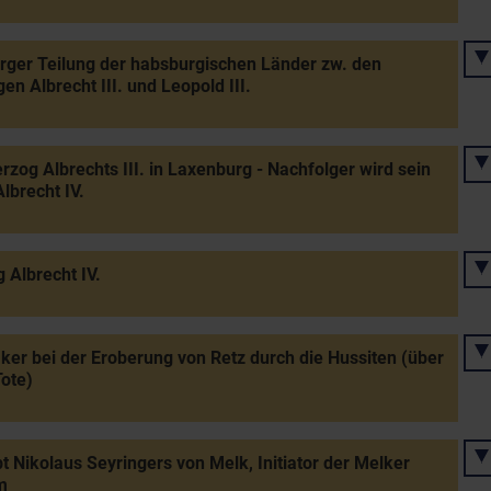
ger Teilung der habsburgischen Länder zw. den
en Albrecht III. und Leopold III.
rzog Albrechts III. in Laxenburg - Nachfolger wird sein
lbrecht IV.
 Albrecht IV.
er bei der Eroberung von Retz durch die Hussiten (über
ote)
t Nikolaus Seyringers von Melk, Initiator der Melker
m