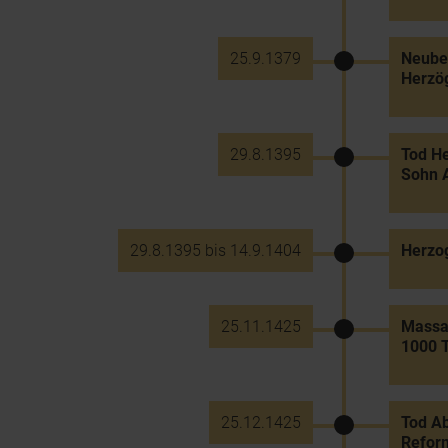
25.9.1379
Neuber
Herzög
29.8.1395
Tod He
Sohn A
29.8.1395 bis 14.9.1404
Herzog
25.11.1425
Massak
1000 T
25.12.1425
Tod Ab
Refor