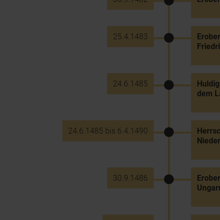
25.4.1483
Erober
Friedri
24.6.1485
Huldig
dem L
24.6.1485 bis 6.4.1490
Herrsc
Nieder
30.9.1486
Erober
Ungar