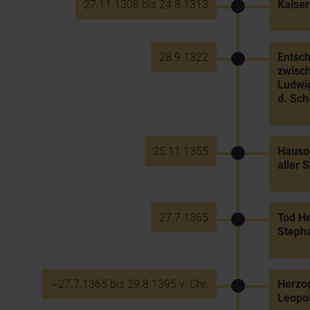
27.11.1308 bis 24.8.1313
Kaiser
28.9.1322
Entsch
zwisch
Ludwig
d. Sc
25.11.1355
Hauso
aller 
27.7.1365
Tod He
Steph
~27.7.1365 bis 29.8.1395 v. Chr.
Herzog
Leopol