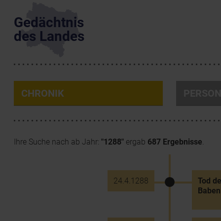
Gedächtnis
des Landes
CHRONIK
PERSO
Ihre Suche nach ab Jahr:
"1288"
ergab
687 Ergebnisse
.
24.4.1288
Tod de
Babenb