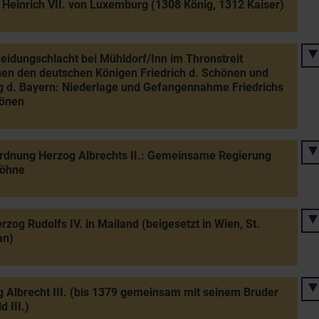
 Heinrich VII. von Luxemburg (1308 König, 1312 Kaiser)
eidungschlacht bei Mühldorf/Inn im Thronstreit
en den deutschen Königen Friedrich d. Schönen und
 d. Bayern: Niederlage und Gefangennahme Friedrichs
hönen
rdnung Herzog Albrechts II.: Gemeinsame Regierung
Söhne
rzog Rudolfs IV. in Mailand (beigesetzt in Wien, St.
an)
 Albrecht III. (bis 1379 gemeinsam mit seinem Bruder
d III.)