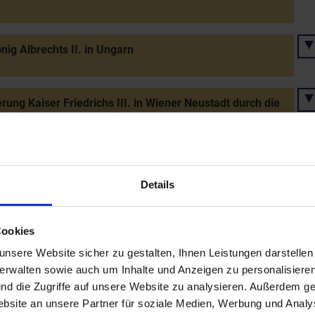
nig Albrechts II. in Ungarn
rung Kaiser Friedrichs III. in Wiener Neustadt durch die
eichische Ständeoppositon - Forderung nach Entlassung
dislaus (Postumus) aus der Vormundschaft
 der Errichtung weiterer Donau-Ladstätten zwischen
Details
 und Korneuburg
Cookies
zog Albrecht VI. übernimmt die Regierung in Österreich
nsere Website sicher zu gestalten, Ihnen Leistungen darstelle
der Enns
verwalten sowie auch um Inhalte und Anzeigen zu personalisieren
nd die Zugriffe auf unsere Website zu analysieren. Außerdem ge
site an unsere Partner für soziale Medien, Werbung und Analys