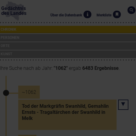
Gedächtnis
des Landes
Über die Datenbank
Merkliste
CHRONIK
PERSONEN
ORTE
KUNST
Ihre Suche nach ab Jahr:
"1062"
ergab
6483 Ergebnisse
.
~1062
Tod der Markgräfin Swanhild, Gemahlin
Ernsts - Tragaltärchen der Swanhild in
Melk