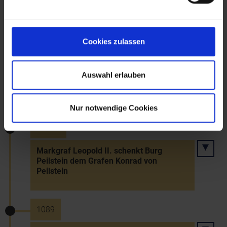
Markgraf Leopold II. unterwirft sich
Kaiser Heinrich IV.
Cookies zulassen
~1085
Auswahl erlauben
Markgraf Leopold II. schenkt die
Schallaburg Sigihard von Burghausen
Nur notwendige Cookies
~1085
Markgraf Leopold II. schenkt Burg
Peilstein dem Grafen Konrad von
Peilstein
1089