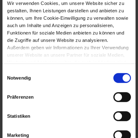
Wir verwenden Cookies, um unsere Website sicher zu
Schlacht bei Mailberg: vernichtende
gestalten, Ihnen Leistungen darstellen und anbieten zu
Niederlage Markgraf Leopolds II. gegen
Herzog Wratislaw von Böhmen
können, um Ihre Cookie-Einwilligung zu verwalten sowie
auch um Inhalte und Anzeigen zu personalisieren,
Funktionen für soziale Medien anbieten zu können und
die Zugriffe auf unsere Website zu analysieren.
1083
Außerdem geben wir Informationen zu Ihrer Verwendung
Gründung des Augustiner-
unserer Website an unsere Partner für soziale Medien,
Chorherrenstifts Göttweig durch Bischof
Werbung und Analysen weiter, die auch in Ländern sind,
Altmann von Passau
in denen kein angemessenes Datenschutzniveau
Einwilligungsauswahl
gegeben ist, und in denen Sie Ihre Rechte uU nicht
Notwendig
effektiv durchsetzen können. Unsere Partner führen
9.9.1083
diese Informationen möglicherweise mit weiteren Daten
Präferenzen
zusammen, die Sie ihnen bereitgestellt haben oder die
Gründungsurkunde des Stifts Göttweig
sie im Rahmen Ihrer Nutzung der Dienste gesammelt
haben.
Statistiken
1084
Marketing