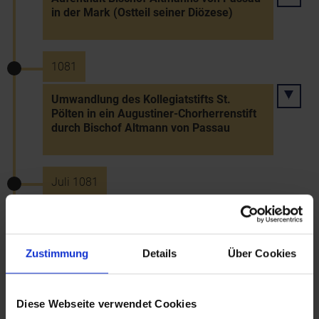
in der Mark (Ostteil seiner Diözese)
1081
Umwandlung des Kollegiatstifts St.
Pölten in ein Augustiner-Chorherrenstift
durch Bischof Altmann von Passau
Juli 1081
Parteinahme Markgraf Leopolds II. für
den Papst im Investiturstreit -
Versammlung der Ministerialen in Tulln
Zustimmung
Details
Über Cookies
12.5.1082
Diese Webseite verwendet Cookies