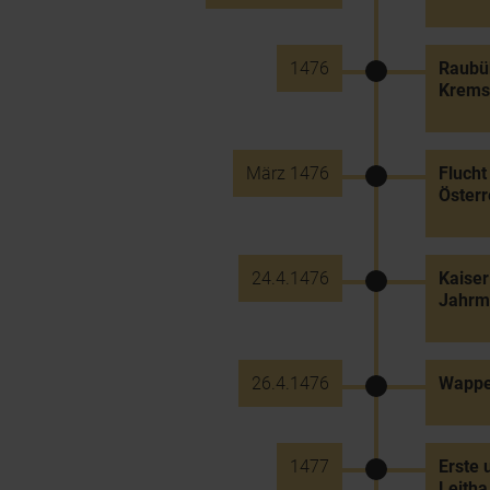
1476
Raubüb
Krems
März 1476
Flucht
Österr
24.4.1476
Kaiser
Jahrma
26.4.1476
Wappen
1477
Erste 
Leitha