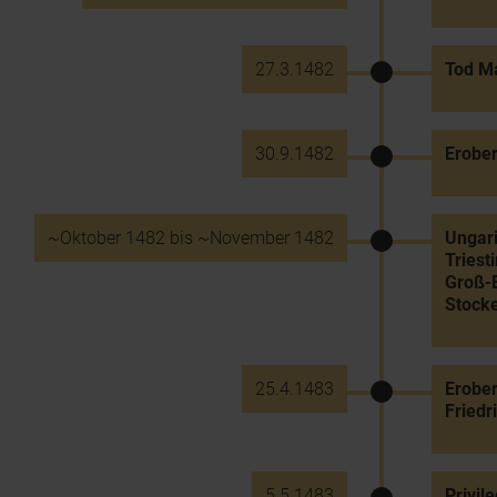
27.3.1482
Tod Ma
30.9.1482
Erober
~Oktober 1482 bis ~November 1482
Ungari
Triest
Groß-E
Stock
25.4.1483
Erober
Friedri
5.5.1483
Privil