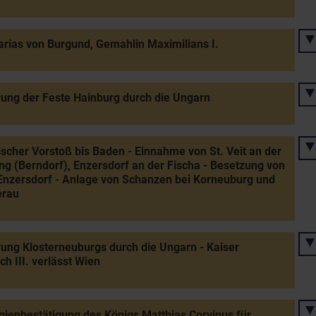
rias von Burgund, Gemahlin Maximilians I.
ung der Feste Hainburg durch die Ungarn
scher Vorstoß bis Baden - Einnahme von St. Veit an der
ing (Berndorf), Enzersdorf an der Fischa - Besetzung von
nzersdorf - Anlage von Schanzen bei Korneuburg und
erau
ung Klosterneuburgs durch die Ungarn - Kaiser
ch III. verlässt Wien
egienbestätigung des Königs Matthias Corvinus für