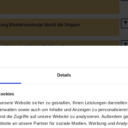
ung Klosterneuburgs durch die Ungarn
stillstand mit König Matthias Corvinus
en von Gmunden/Korneuburg mit König Matthias
us (bestätigt am 18.12. in Korneuburg)
Details
Cookies
erierung des St. Georgs-Ritterorden von Millstatt nach
r Neustadt
nsere Website sicher zu gestalten, Ihnen Leistungen darstelle
verwalten sowie auch um Inhalte und Anzeigen zu personalisieren
nd die Zugriffe auf unsere Website zu analysieren. Außerdem ge
migung der Weinmaut für Ybbs
site an unsere Partner für soziale Medien, Werbung und Analys