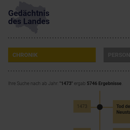
Gedächtnis
des Landes
CHRONIK
PERSO
Ihre Suche nach ab Jahr:
"1473"
ergab
5746 Ergebnisse
.
1473
Tod de
Neust