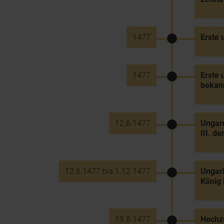
1477
Erste 
1477
Erste 
bekann
12.6.1477
Ungarn
III. de
12.6.1477 bis 1.12.1477
Ungari
König 
19.8.1477
Hochze