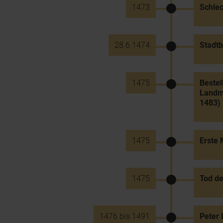
1473
Schlec
28.6.1474
Stadtb
1475
Bestel
Landma
1483)
1475
Erste
1475
Tod de
1476 bis 1491
Peter 