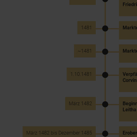
Friedri
1481
Markt
~1481
Markt
1.10.1481
Verpfä
Corvin
März 1482
Beginn
Leitha
März 1482 bis Dezember 1485
Erober