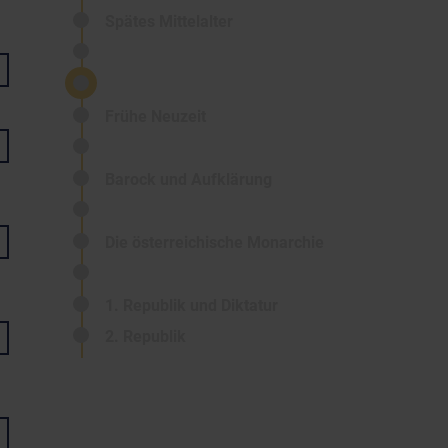
Spätes Mittelalter
Frühe Neuzeit
Barock und Aufklärung
Die österreichische Monarchie
1. Republik und Diktatur
2. Republik