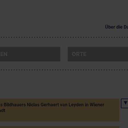
Über die D
NEN
ORTE
s Bildhauers Niclas Gerhaert van Leyden in Wiener
adt