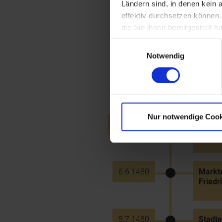
Ländern sind, in denen kein
effektiv durchsetzen können
die Sie ihnen bereitgestellt
1480
Zerstö
Streif
Einwilligungsauswahl
Notwendig
1480
Erste
Zerstö
Nur notwendige Cook
10.4.1480
Gründu
durch 
6.6.1480
Markte
Friedri
5.7.1480
Stadt