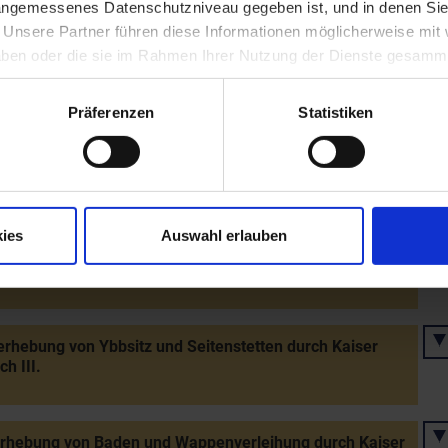
 angemessenes Datenschutzniveau gegeben ist, und in denen Sie
. Unsere Partner führen diese Informationen möglicherweise mi
 haben oder die sie im Rahmen Ihrer Nutzung der Dienste gesamm
rung der Burg Arbesbach durch eine böhmische
schar
Präferenzen
Statistiken
 urkundliche Marktnennung von Schranawand (nach
rung durch die Osmanen 1529 Marktrecht erloschen)
ies
Auswahl erlauben
ng des Pauliner-Eremitenklosters in Wiener Neustadt
Kaiser Friedrich III.
rhebung von Ybbsitz und Seitenstetten durch Kaiser
ch III.
erhebung von Baden und Wappenverleihung durch Kaiser