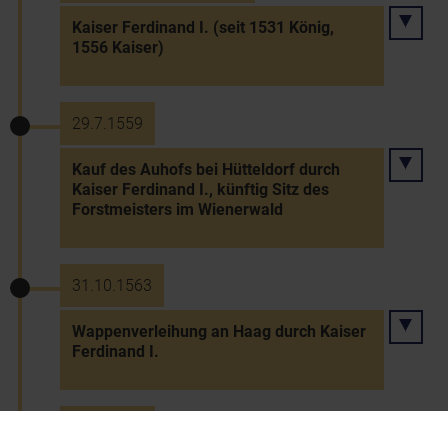
Kaiser Ferdinand I. (seit 1531 König,
1556 Kaiser)
29.7.1559
Kauf des Auhofs bei Hütteldorf durch
Kaiser Ferdinand I., künftig Sitz des
Forstmeisters im Wienerwald
31.10.1563
Wappenverleihung an Haag durch Kaiser
Ferdinand I.
25.7.1564