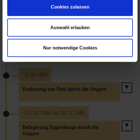
Herrschaft des ungarischen Königs
Matthias Corvinus in Niederösterreich
Cookies zulassen
Auswahl erlauben
30.9.1486
Eroberung von Laa/Thaya und Feldsberg
Nur notwendige Cookies
(Valtice) durch die Ungarn
10.10.1486
Eroberung von Retz durch die Ungarn
~15.10.1486 bis 29.11.1486
Belagerung Eggenburgs durch die
Ungarn