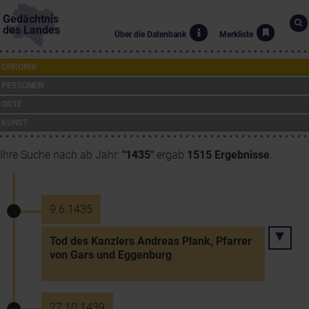
Gedächtnis
des Landes
Über die Datenbank
Merkliste
CHRONIK
PERSONEN
ORTE
KUNST
Ihre Suche nach ab Jahr:
"1435"
ergab
1515 Ergebnisse
.
9.6.1435
Tod des Kanzlers Andreas Plank, Pfarrer
von Gars und Eggenburg
27.10.1439