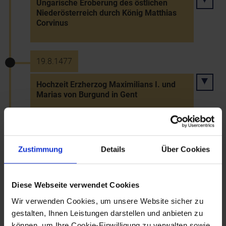
Ungarische Eroberung des östlichen
Niederösterreich durch König Matthias
Corvinus
19.8.1477
Hochzeit Erzherzog Maximilians I. und
Marias von Burgund in Gent
21.8.1477
Zustimmung
Details
Über Cookies
Eroberung Klosterneuburgs durch die
Ungarn
Diese Webseite verwendet Cookies
Wir verwenden Cookies, um unsere Website sicher zu
10.11.1477
gestalten, Ihnen Leistungen darstellen und anbieten zu
können, um Ihre Cookie-Einwilligung zu verwalten sowie