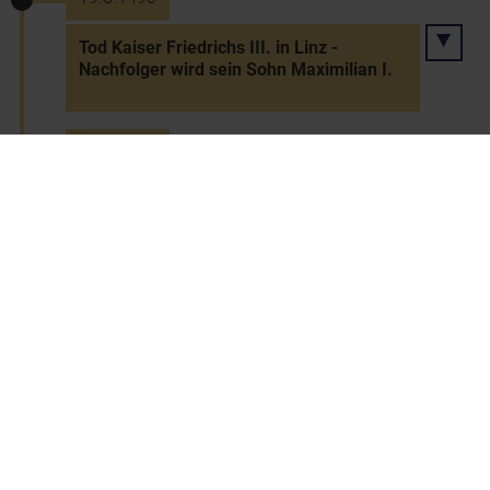
Tod Kaiser Friedrichs III. in Linz -
Nachfolger wird sein Sohn Maximilian I.
18.3.1496
Ausweisung der Juden aus Wiener
Neustadt und Neunkirchen auf Befehl
König Maximilians I.
20.3.1501
Erstes Buch Niederösterreichs in
Schrattenthal gedruckt (außerhalb
Wiens)