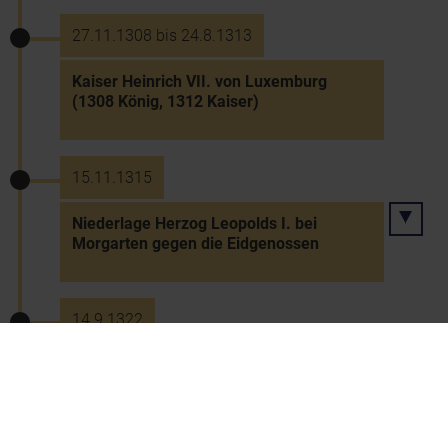
27.11.1308 bis 24.8.1313
Kaiser Heinrich VII. von Luxemburg
(1308 König, 1312 Kaiser)
15.11.1315
Niederlage Herzog Leopolds I. bei
Morgarten gegen die Eidgenossen
14.9.1322
Stadtbrand in Klosterneuburg -
Zerstörung des Stifts und des
Herzogshofs