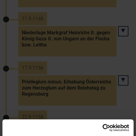
11.9.1146
Niederlage Markgraf Heinrichs II. gegen
König Geza II. von Ungarn an der Fischa
bzw. Leitha
17.9.1156
Privilegium minus: Erhebung Österreichs
zum Herzogtum auf dem Reichstag zu
Regensburg
22.9.1158
Tod Bischof Ottos von Freising, Sohn