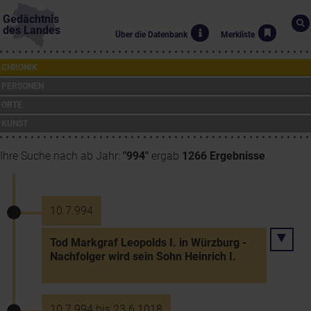
Gedächtnis
des Landes
Über die Datenbank
Merkliste
CHRONIK
PERSONEN
ORTE
KUNST
Ihre Suche nach ab Jahr:
"994"
ergab
1266 Ergebnisse
.
10.7.994
Tod Markgraf Leopolds I. in Würzburg -
Nachfolger wird sein Sohn Heinrich I.
10.7.994 bis 23.6.1018