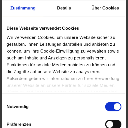
Markgraf Leopolds III.
Zustimmung
Details
Über Cookies
17.8.1186
Diese Webseite verwendet Cookies
Georgenberger Erbvertrag: Herzog
Wir verwenden Cookies, um unsere Website sicher zu
Ottokar IV. der Steiermark setzt die
gestalten, Ihnen Leistungen darstellen und anbieten zu
Babenberger als Nachfolger ein (Erbfall
können, um Ihre Cookie-Einwilligung zu verwalten sowie
1192)
auch um Inhalte und Anzeigen zu personalisieren,
Funktionen für soziale Medien anbieten zu können und
die Zugriffe auf unsere Website zu analysieren.
28.10.1188
Außerdem geben wir Informationen zu Ihrer Verwendung
unserer Website an unsere Partner für soziale Medien,
Das Hainburger Gebiet fällt an die
Werbung und Analysen weiter, die auch in Ländern sind,
Babenberger mit dem
in denen kein angemessenes Datenschutzniveau
Herrschaftsschwerpunkt Deutsch-
Einwilligungsauswahl
Altenburg
gegeben ist, und in denen Sie Ihre Rechte uU nicht
Notwendig
effektiv durchsetzen können. Unsere Partner führen
diese Informationen möglicherweise mit weiteren Daten
Präferenzen
zusammen, die Sie ihnen bereitgestellt haben oder die
12.7.1191