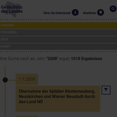
Gedächtnis
des Landes
Über die Datenbank
Merkliste
CHRONIK
PERSONEN
ORTE
KUNST
Ihre Suche nach ab Jahr:
"2008"
ergab
1018 Ergebnisse
.
1.1.2008
Übernahme der Spitäler Klosterneuburg,
Neunkirchen und Wiener Neustadt durch
das Land NÖ