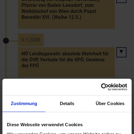
Pfarrer von Baden-Leesdorf, zum
Weihbischof von Wien durch Papst
Benedikt XVI. (Weihe 12.5.)
9.3.2008
NÖ Landtagswahl: absolute Mehrheit für
die ÖVP, Verluste für die SPÖ, Gewinne
der FPÖ
20.3.2008 bis 21.3.2008
Wintereinbruch mit bis zu 20 cm
Zustimmung
Details
Über Cookies
Neuschnee
Diese Webseite verwendet Cookies
27.4.2008