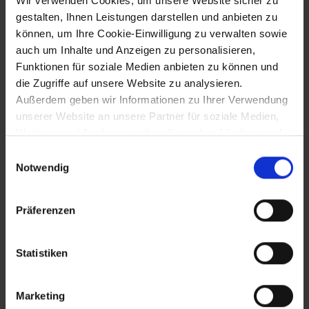
Wir verwenden Cookies, um unsere Website sicher zu
gestalten, Ihnen Leistungen darstellen und anbieten zu
Bekanntwerden des Inzestfalls in
können, um Ihre Cookie-Einwilligung zu verwalten sowie
Amstetten
auch um Inhalte und Anzeigen zu personalisieren,
Funktionen für soziale Medien anbieten zu können und
die Zugriffe auf unsere Website zu analysieren.
1.5.2008
Außerdem geben wir Informationen zu Ihrer Verwendung
unserer Website an unsere Partner für soziale Medien,
Eröffnung des "Wasserpark Tulln"
Werbung und Analysen weiter, die auch in Ländern sind,
(Gewässernetz der Tullner Au)
in denen kein angemessenes Datenschutzniveau
Einwilligungsauswahl
gegeben ist, und in denen Sie Ihre Rechte uU nicht
Notwendig
effektiv durchsetzen können. Unsere Partner führen
3.5.2008
diese Informationen möglicherweise mit weiteren Daten
Präferenzen
zusammen, die Sie ihnen bereitgestellt haben oder die
Eröffnung des 1. NÖ Speckfestes in
sie im Rahmen Ihrer Nutzung der Dienste gesammelt
Großweikersdorf
haben.
Statistiken
16.5.2008
Marketing