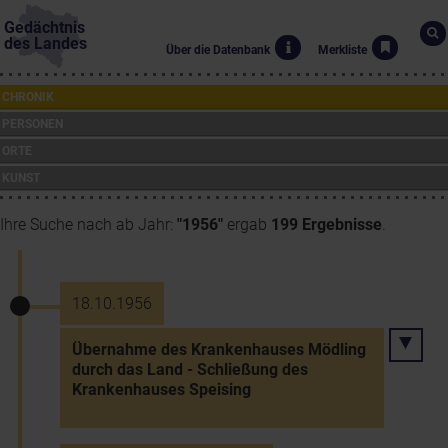
Gedächtnis
des Landes
Über die Datenbank
Merkliste
CHRONIK
PERSONEN
ORTE
KUNST
Ihre Suche nach ab Jahr:
"1956"
ergab
199 Ergebnisse
.
18.10.1956
Übernahme des Krankenhauses Mödling
durch das Land - Schließung des
Krankenhauses Speising