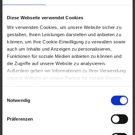
Gesellschaft für Kunst und Kultur
Diese Webseite verwendet Cookies
28.12.1978
Wir verwenden Cookies, um unsere Website sicher zu
gestalten, Ihnen Leistungen darstellen und anbieten zu
Öffnung des Grenzübergangs Laa/Thaya
können, um Ihre Cookie-Einwilligung zu verwalten sowie
auch um Inhalte und Anzeigen zu personalisieren,
Funktionen für soziale Medien anbieten zu können und
19.10.1979 bis 31.12.1979
die Zugriffe auf unsere Website zu analysieren.
Außerdem geben wir Informationen zu Ihrer Verwendung
Erstmalige öffentliche Präsentation des
unserer Website an unsere Partner für soziale Medien,
Nachlasses Egon Schieles im NÖ
Werbung und Analysen weiter, die auch in Ländern sind,
Landesmuseum
in denen kein angemessenes Datenschutzniveau
Einwilligungsauswahl
gegeben ist, und in denen Sie Ihre Rechte uU nicht
Notwendig
effektiv durchsetzen können. Unsere Partner führen
20.10.1979
diese Informationen möglicherweise mit weiteren Daten
Präferenzen
zusammen, die Sie ihnen bereitgestellt haben oder die
Wiedereröffnung des renovierten
sie im Rahmen Ihrer Nutzung der Dienste gesammelt
Stadttheaters Baden