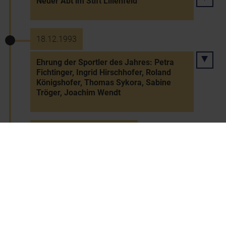
Neuer Abt im Stift Lilienfeld
18.12.1993
Ehrung der Sportler des Jahres: Petra
Fichtinger, Ingrid Hirschhofer, Roland
Königshofer, Thomas Sykora, Sabine
Tröger, Joachim Wendt
28.12.1995 bis 29.12.1995
1. FIS-Weltcup-Skirennen auf dem
Semmering (Slalom)
27.10.1996
Gründung des Nationalparks Donau-