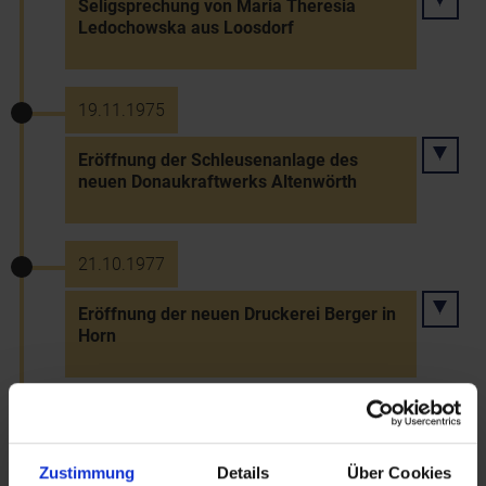
Seligsprechung von Maria Theresia
Ledochowska aus Loosdorf
19.11.1975
Eröffnung der Schleusenanlage des
neuen Donaukraftwerks Altenwörth
21.10.1977
Eröffnung der neuen Druckerei Berger in
Horn
23.10.1977
Ausstellung "Arnulf Rainer" der NÖ
Zustimmung
Details
Über Cookies