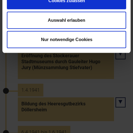
Cookies zulassen
Bau der Flugmotorenwerke Ostmark in
Wiener Neudorf, Biedermannsdorf,
Guntramsdorf, Laxenburg und Mödling
Auswahl erlauben
Nur notwendige Cookies
1941
Eröffnung des Stockerauer
Stadtmuseums durch Gauleiter Hugo
Jury (Münzsammlung Stiefvater)
1.4.1941
Bildung des Heeresgutbezirks
Döllersheim
6.4.1941 bis 1.6.1941