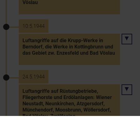
Vöslau
10.5.1944
Luftangriffe auf die Krupp-Werke in
Berndorf, die Werke in Kottingbrunn und
das Gebiet zw. Enzesfeld und Bad Vöslau
24.5.1944
Luftangriffe auf Rüstungbetriebe,
Fliegerhorste und Erdölanlagen: Wiener
Neustadt, Neunkirchen, Atzgersdorf,
Münchendorf, Moosbrunn, Wöllersdorf,
Bad Vöslau, Zwölfaxing
30.5.1944