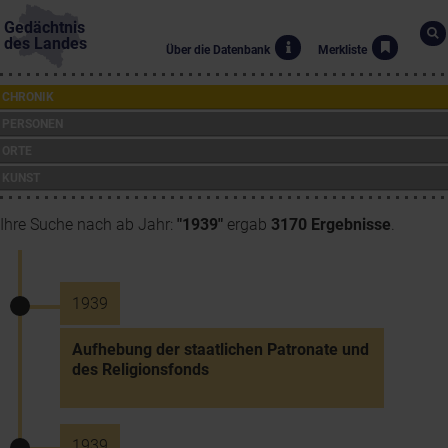
Gedächtnis
des Landes
Über die Datenbank
Merkliste
CHRONIK
PERSONEN
ORTE
KUNST
Ihre Suche nach ab Jahr:
"1939"
ergab
3170 Ergebnisse
.
1939
Aufhebung der staatlichen Patronate und
des Religionsfonds
1939