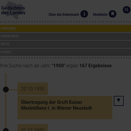
Gedächtnis
des Landes
Über die Datenbank
Merkliste
CHRONIK
PERSONEN
ORTE
KUNST
Ihre Suche nach ab Jahr:
"1950"
ergab
167 Ergebnisse
.
20.10.1950
Übertragung der Gruft Kaiser
Maximilians I. in Wiener Neustadt
31.12.1950