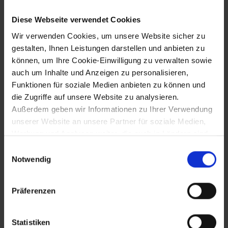
Ausstellung "Arnulf Rainer" der NÖ
Gesellschaft für Kunst und Kultur
Diese Webseite verwendet Cookies
Wir verwenden Cookies, um unsere Website sicher zu
gestalten, Ihnen Leistungen darstellen und anbieten zu
28.12.1978
können, um Ihre Cookie-Einwilligung zu verwalten sowie
auch um Inhalte und Anzeigen zu personalisieren,
Öffnung des Grenzübergangs Laa/Thaya
Funktionen für soziale Medien anbieten zu können und
die Zugriffe auf unsere Website zu analysieren.
Außerdem geben wir Informationen zu Ihrer Verwendung
20.10.1979
unserer Website an unsere Partner für soziale Medien,
Werbung und Analysen weiter, die auch in Ländern sind,
Wiedereröffnung des renovierten
in denen kein angemessenes Datenschutzniveau
Stadttheaters Baden
Einwilligungsauswahl
gegeben ist, und in denen Sie Ihre Rechte uU nicht
Notwendig
effektiv durchsetzen können. Unsere Partner führen
diese Informationen möglicherweise mit weiteren Daten
24.10.1980
Präferenzen
zusammen, die Sie ihnen bereitgestellt haben oder die
sie im Rahmen Ihrer Nutzung der Dienste gesammelt
Tod des Verlegers Herbert Faber in
Krems
haben.
Statistiken