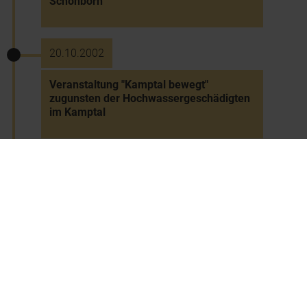
Schönborn
20.10.2002
Veranstaltung "Kamptal bewegt"
zugunsten der Hochwassergeschädigten
im Kamptal
20.10.2002 bis 2.3.2003
Ausstellung "100 Jahre Figl von
Österreich" im Karikaturmuseum Krems
25.10.2002
Jubiläumsfeier "10 Jahre Donaufestival"
in Krems