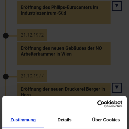
Eröffnung des Philips-Eurocenters im
Industriezentrum-Süd
21.12.1972
Eröffnung des neuen Gebäudes der NÖ
Arbeiterkammer in Wien
21.10.1977
Eröffnung der neuen Druckerei Berger in
Horn
23.10.1977
Zustimmung
Details
Über Cookies