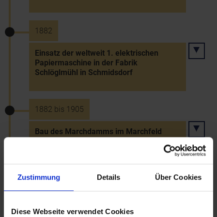
1882
Einsatz der weltweit 1. elektrischen
Papiermaschine in der Fabrik
Schlöglmühl in Schmidsdorf
1882 bis 1905
Bau des Marchdamms im Marchfeld
(Hubertusdamm)
Zustimmung
Details
Über Cookies
1882
Baubeginn der Hermesvilla im Lainzer
Tiergarten für Kaiserin Elisabeth durch
Diese Webseite verwendet Cookies