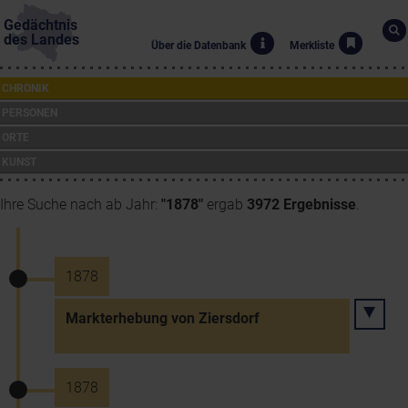
Gedächtnis
des Landes
Über die Datenbank
Merkliste
CHRONIK
PERSONEN
ORTE
KUNST
Ihre Suche nach ab Jahr:
"1878"
ergab
3972 Ergebnisse
.
1878
Markterhebung von Ziersdorf
1878