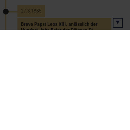
27.3.1885
Breve Papst Leos XIII. anlässlich der
Hundert-Jahr-Feier der Diözese St.
Pölten
3.8.1885
Eröffnung der Bahnlinie Tulln-St. Pölten
26.11.1885
Antrag zur Errichtung von
Raiffeisenkassen im Landtag