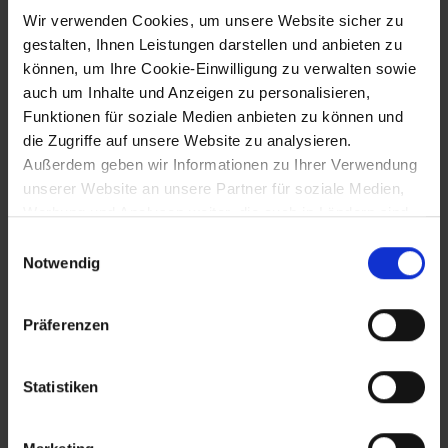
Karl Hasenauer
Wir verwenden Cookies, um unsere Website sicher zu
gestalten, Ihnen Leistungen darstellen und anbieten zu
können, um Ihre Cookie-Einwilligung zu verwalten sowie
1882
auch um Inhalte und Anzeigen zu personalisieren,
Funktionen für soziale Medien anbieten zu können und
Dreibund zw. Österreich, dem Deutschen
die Zugriffe auf unsere Website zu analysieren.
Reich und Italien
Außerdem geben wir Informationen zu Ihrer Verwendung
unserer Website an unsere Partner für soziale Medien,
Werbung und Analysen weiter, die auch in Ländern sind,
1882
in denen kein angemessenes Datenschutzniveau
Einwilligungsauswahl
gegeben ist, und in denen Sie Ihre Rechte uU nicht
Notwendig
Wahlrecht: Herabsetzung des Zensus auf
effektiv durchsetzen können. Unsere Partner führen
fünf Gulden
diese Informationen möglicherweise mit weiteren Daten
Präferenzen
zusammen, die Sie ihnen bereitgestellt haben oder die
sie im Rahmen Ihrer Nutzung der Dienste gesammelt
1.2.1882
haben.
Statistiken
Eröffnung des Krankenhauses Mödling