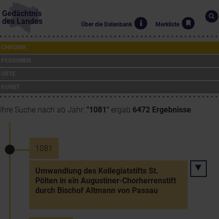
Gedächtnis
des Landes
Über die Datenbank
Merkliste
CHRONIK
PERSONEN
ORTE
KUNST
Ihre Suche nach ab Jahr:
"1081"
ergab
6472 Ergebnisse
.
1081
Umwandlung des Kollegiatstifts St.
Pölten in ein Augustiner-Chorherrenstift
durch Bischof Altmann von Passau