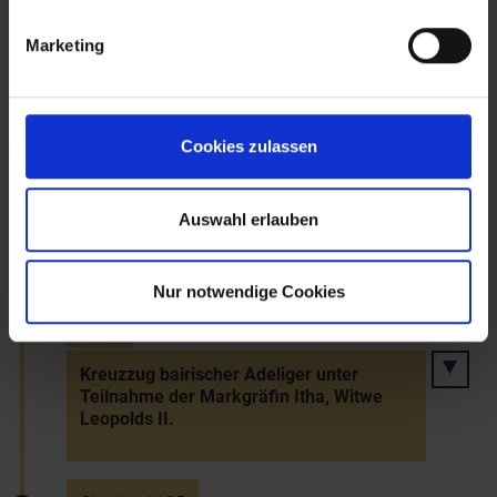
15.7.1099
Marketing
Erster Kreuzzug: Eroberung Jerusalems -
Entstehung des Johanniter-Ordens
(später Malteser)
Cookies zulassen
~1100
Auswahl erlauben
Erste Nennung der Burg Raabs
Nur notwendige Cookies
1101
Kreuzzug bairischer Adeliger unter
Teilnahme der Markgräfin Itha, Witwe
Leopolds II.