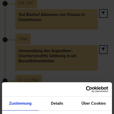
8.8.1091
Tod Bischof Altmanns von Passau in
Zeiselmauer
1094
Umwandlung des Augustiner-
Chorherrenstifts Göttweig in ein
Benediktinerkloster
17.12.1094
Große Formbacher Güterschenkung im
Pittener Gebiet an das Kloster
Vornbach/Inn und Gründung der Propstei
Zustimmung
Details
Über Cookies
Gloggnitz (Klosterzelle)