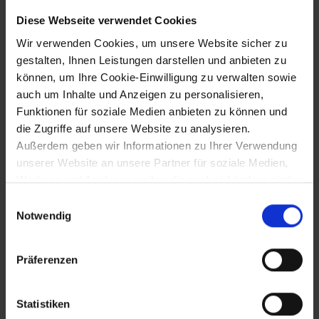
Diese Webseite verwendet Cookies
12.10.1095
Wir verwenden Cookies, um unsere Website sicher zu
gestalten, Ihnen Leistungen darstellen und anbieten zu
Tod Markgraf Leopolds II. - Nachfolger
können, um Ihre Cookie-Einwilligung zu verwalten sowie
wird sein Sohn Leopold III. (der Heilige)
auch um Inhalte und Anzeigen zu personalisieren,
Funktionen für soziale Medien anbieten zu können und
die Zugriffe auf unsere Website zu analysieren.
12.10.1095 bis 15.11.1136
Außerdem geben wir Informationen zu Ihrer Verwendung
unserer Website an unsere Partner für soziale Medien,
Markgraf Leopold III. (der Heilige)
Werbung und Analysen weiter, die auch in Ländern sind,
in denen kein angemessenes Datenschutzniveau
Einwilligungsauswahl
gegeben ist, und in denen Sie Ihre Rechte uU nicht
Notwendig
26.11.1095
effektiv durchsetzen können. Unsere Partner führen
diese Informationen möglicherweise mit weiteren Daten
Aufruf zum Kreuzzug durch Papst Urban
Präferenzen
zusammen, die Sie ihnen bereitgestellt haben oder die
II. auf der Synode von Clermont
sie im Rahmen Ihrer Nutzung der Dienste gesammelt
haben.
Statistiken