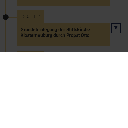
12.6.1114
Grundsteinlegung der Stiftskirche
Klosterneuburg durch Propst Otto
14.6.1114
Grundsteinlegung der Stiftskirche Melk
1116
Weihe der ersten Stiftskirche in
Seitenstetten (vermutlich ein
provisorischer Holzbau)