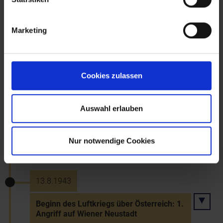
Fertigstellung des Erdgaskraftwerks
Neusiedl
Marketing
Januar 1943
Konferenz von Casablanca
Cookies zulassen
Auswahl erlauben
18.2.1943
Aufruf zum "totalen Krieg" durch Joseph
Nur notwendige Cookies
Goebbels
13.8.1943
Beginn des Luftkriegs über Österreich: 1.
Angriff auf Wiener Neustadt