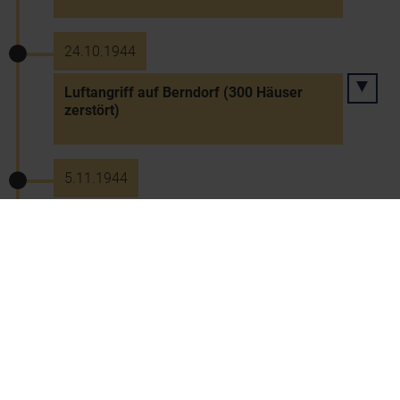
24.10.1944
Luftangriff auf Berndorf (300 Häuser
zerstört)
5.11.1944
Luftangriff auf die Raffinerie in
Floridsdorf, mit 500 Bombern größter US-
Angriff auf ein Einzelziel
18.11.1944
Großangriff auf Wien - Bombardierung
der Raffinerien Korneuburg und
Floridsdorf, Schwechats und Wiener