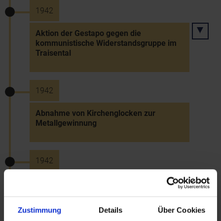
1942
Aktion der Gestapo gegen die
kommunistische Widerstandsgruppe im
Traisental
1942
Abnahme von Kirchenglocken zur
Metallgewinnung
1942
Bau des Rax-Werks in Wiener Neustadt
Zustimmung
Details
Über Cookies
1942