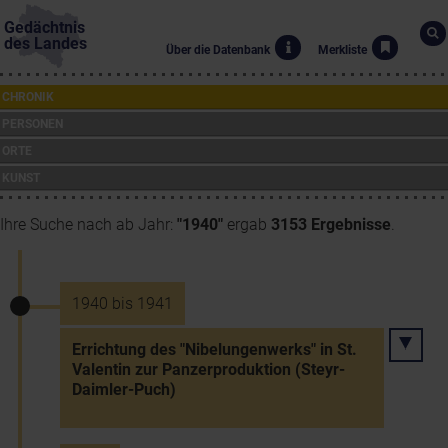
Gedächtnis
des Landes
Über die Datenbank
Merkliste
CHRONIK
PERSONEN
ORTE
KUNST
Ihre Suche nach ab Jahr:
"1940"
ergab
3153 Ergebnisse
.
1940 bis 1941
Errichtung des "Nibelungenwerks" in St.
Valentin zur Panzerproduktion (Steyr-
Daimler-Puch)