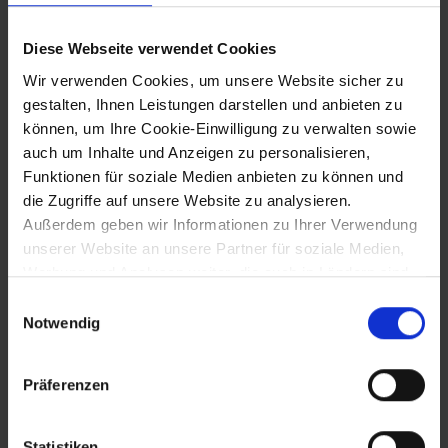
Kürzung der Lebensmittelrationen
Diese Webseite verwendet Cookies
Wir verwenden Cookies, um unsere Website sicher zu
gestalten, Ihnen Leistungen darstellen und anbieten zu
1942
können, um Ihre Cookie-Einwilligung zu verwalten sowie
auch um Inhalte und Anzeigen zu personalisieren,
Aufhebung der Stifte Klosterneuburg,
Funktionen für soziale Medien anbieten zu können und
Altenburg und Göttweig
die Zugriffe auf unsere Website zu analysieren.
Außerdem geben wir Informationen zu Ihrer Verwendung
unserer Website an unsere Partner für soziale Medien,
24.8.1942 bis 2.2.1943
Werbung und Analysen weiter, die auch in Ländern sind,
in denen kein angemessenes Datenschutzniveau
Einwilligungsauswahl
Schlacht um Stalingrad: Kapitulation der
gegeben ist, und in denen Sie Ihre Rechte uU nicht
Notwendig
6. deutschen Armee
effektiv durchsetzen können. Unsere Partner führen
diese Informationen möglicherweise mit weiteren Daten
Präferenzen
zusammen, die Sie ihnen bereitgestellt haben oder die
1943
sie im Rahmen Ihrer Nutzung der Dienste gesammelt
haben.
Statistiken