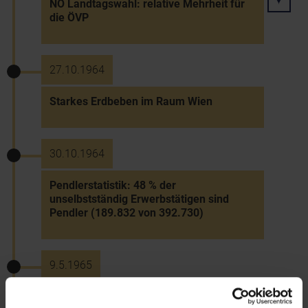
NÖ Landtagswahl: relative Mehrheit für
die ÖVP
27.10.1964
Starkes Erdbeben im Raum Wien
30.10.1964
Pendlerstatistik: 48 % der
unselbstständig Erwerbstätigen sind
Pendler (189.832 von 392.730)
9.5.1965
Tod Landeshauptmann Leopold Figls