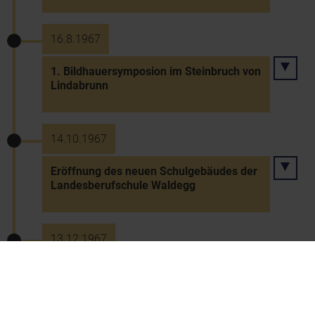
16.8.1967
1. Bildhauersymposion im Steinbruch von
Lindabrunn
14.10.1967
Eröffnung des neuen Schulgebäudes der
Landesberufschule Waldegg
13.12.1967
Neues NÖ Schul- und
Kindergartenfondsgesetz