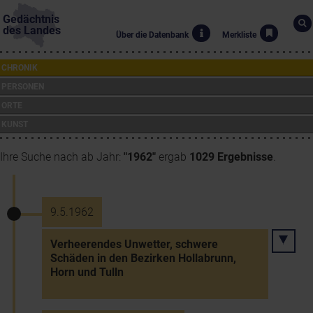
Gedächtnis
des Landes
Über die Datenbank
Merkliste
CHRONIK
PERSONEN
ORTE
KUNST
Ihre Suche nach ab Jahr:
"1962"
ergab
1029 Ergebnisse
.
9.5.1962
Verheerendes Unwetter, schwere
Schäden in den Bezirken Hollabrunn,
Horn und Tulln