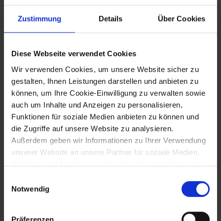
Zustimmung
Details
Über Cookies
9.6.1965
Wahl von Franz Jonas zum
Diese Webseite verwendet Cookies
Bundespräsidenten
Wir verwenden Cookies, um unsere Website sicher zu
gestalten, Ihnen Leistungen darstellen und anbieten zu
können, um Ihre Cookie-Einwilligung zu verwalten sowie
13.6.1965
auch um Inhalte und Anzeigen zu personalisieren,
Funktionen für soziale Medien anbieten zu können und
Überschwemmungen der Donau
die Zugriffe auf unsere Website zu analysieren.
Außerdem geben wir Informationen zu Ihrer Verwendung
unserer Website an unsere Partner für soziale Medien,
16.6.1965
Werbung und Analysen weiter, die auch in Ländern sind,
in denen kein angemessenes Datenschutzniveau
Einwilligungsauswahl
Wahl von Eduard Hartmann (1904-1966,
gegeben ist, und in denen Sie Ihre Rechte uU nicht
Notwendig
ÖVP) zum Landeshauptmann von
effektiv durchsetzen können. Unsere Partner führen
Niederösterreich (bis 1966)
diese Informationen möglicherweise mit weiteren Daten
Präferenzen