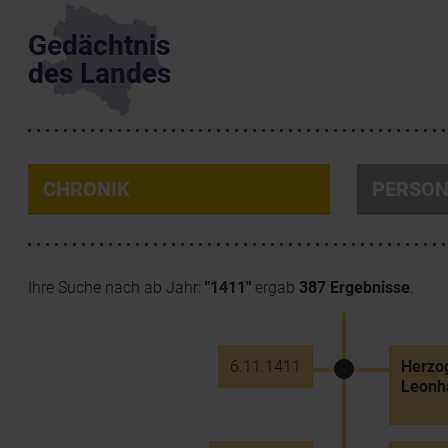
Gedächtnis
des Landes
CHRONIK
PERSO
Ihre Suche nach ab Jahr:
"1411"
ergab
387 Ergebnisse
.
6.11.1411
Herzog
Leonha