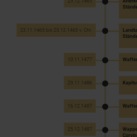
23.12.1463
Anerke
Ständ
23.11.1465 bis 25.12.1465 v. Chr.
Landta
Stände
10.11.1477
Waffen
29.11.1486
Kapitu
16.12.1487
Waffen
25.12.1487
Wappen
Corvin