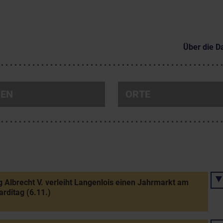
Über die D
NEN
ORTE
 Albrecht V. verleiht Langenlois einen Jahrmarkt am
rditag (6.11.)