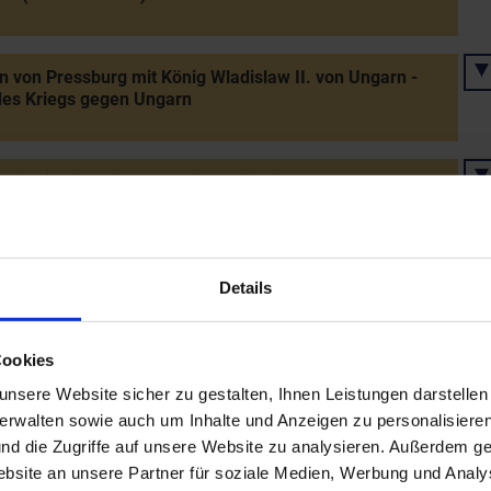
n von Pressburg mit König Wladislaw II. von Ungarn -
des Kriegs gegen Ungarn
nisfeierlichkeiten für Kaiser Friedrich III. und
tzung im Stephansdom
hung eines Wappens und eines zweiten Jahrmarkts zu
Details
ea (6.2.) an Langenlois
Cookies
rzherzog Ferdinands I. zum König von Ungarn
nsere Website sicher zu gestalten, Ihnen Leistungen darstelle
verwalten sowie auch um Inhalte und Anzeigen zu personalisieren
nd die Zugriffe auf unsere Website zu analysieren. Außerdem ge
site an unsere Partner für soziale Medien, Werbung und Analys
tung und Deportation aller männlichen Wiedertäufer