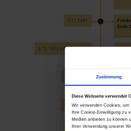
7.11.1491
Friede
Ende 
6.12.1493 bis 7.12.1493
Begräb
Beise
29.12.1518
Verlei
Zustimmung
Doroth
Diese Webseite verwendet 
16.12.1526
Wahl E
Wir verwenden Cookies, um u
Ihre Cookie-Einwilligung zu 
Medien anbieten zu können u
Ihrer Verwendung unserer Web
6.12.1539
Verhaf