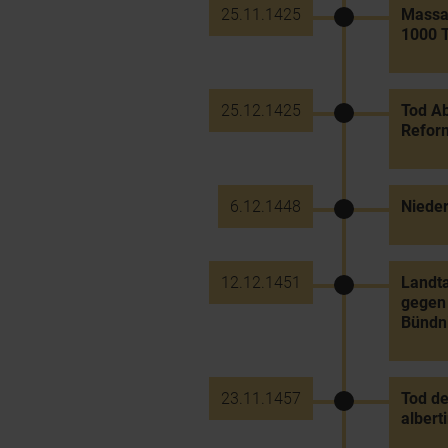
25.11.1425
Massak
1000 T
25.12.1425
Tod Ab
Refor
6.12.1448
Nieder
12.12.1451
Landta
gegen 
Bündni
23.11.1457
Tod de
albert