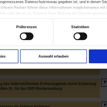
er) in Steinabrunn
 angemessenes Datenschutzniveau gegeben ist, und in denen Sie
. Unsere Partner führen diese Informationen möglicherweise mi
 haben oder die sie im Rahmen Ihrer Nutzung der Dienste gesamm
onskonzession Kaiser Maximilians II. für den Adel des
zogtums Österreich
Präferenzen
Statistiken
s letzten Kuenringers Johann VI. Ladislaus in Seefeld
ies
Auswahl erlauben
n von Zsitvatorok mit dem Osmanischen Reich - Ende
angen Türkenkriegs"
ng des österreichischen Erzherzogshuts durch Erzherzog
lian III. für das Stift Klosterneuburg
prozess im Schloss Hainburg