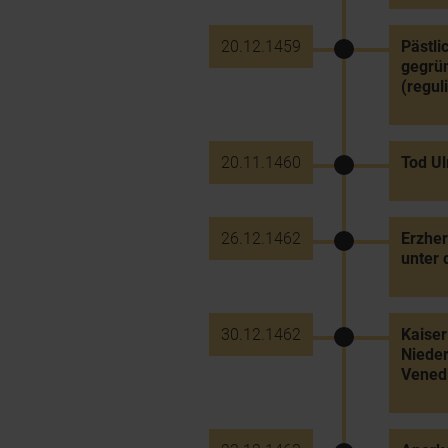
20.12.1459
Pästli
gegrün
(regul
20.11.1460
Tod Ul
26.12.1462
Erzher
unter 
30.12.1462
Kaiser
Nieder
Venedi