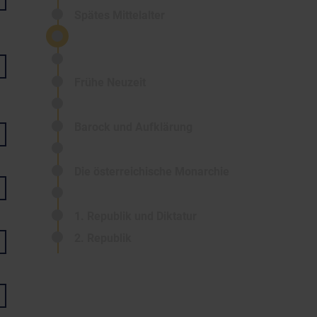
Spätes Mittelalter
Frühe Neuzeit
Barock und Aufklärung
Die österreichische Monarchie
1. Republik und Diktatur
2. Republik