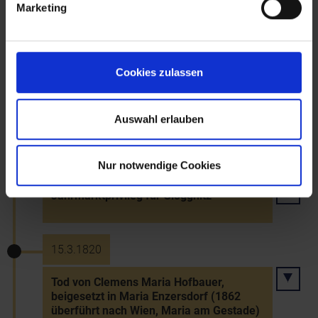
Marketing
30.5.1819
Genehmigung der Statuten der 1.
Cookies zulassen
Österreichischen Postspar-Casse durch
die Landesbehörden (Gründer: Pfarrer
Johann Baptist Weber)
Auswahl erlauben
18.11.1819
Nur notwendige Cookies
Jahrmarktprivileg für Gloggnitz
15.3.1820
Tod von Clemens Maria Hofbauer,
beigesetzt in Maria Enzersdorf (1862
überführt nach Wien, Maria am Gestade)