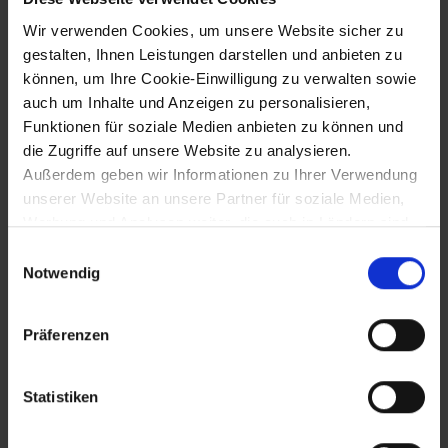
Wir verwenden Cookies, um unsere Website sicher zu
26.9.1815
gestalten, Ihnen Leistungen darstellen und anbieten zu
können, um Ihre Cookie-Einwilligung zu verwalten sowie
"Heilige Allianz": Bündnis Österreichs,
auch um Inhalte und Anzeigen zu personalisieren,
Russlands und Preußens
Funktionen für soziale Medien anbieten zu können und
die Zugriffe auf unsere Website zu analysieren.
Außerdem geben wir Informationen zu Ihrer Verwendung
24.12.1816
unserer Website an unsere Partner für soziale Medien,
Werbung und Analysen weiter, die auch in Ländern sind,
Aufstellung des ersten Christbaums in
in denen kein angemessenes Datenschutzniveau
Einwilligungsauswahl
Wien
gegeben ist, und in denen Sie Ihre Rechte uU nicht
Notwendig
effektiv durchsetzen können. Unsere Partner führen
diese Informationen möglicherweise mit weiteren Daten
23.12.1817
Präferenzen
zusammen, die Sie ihnen bereitgestellt haben oder die
sie im Rahmen Ihrer Nutzung der Dienste gesammelt
Grundsteuerpatent zur Schaffung eines
haben.
Statistiken
Stabilen Katasters (Franzisceischer
Kataster)