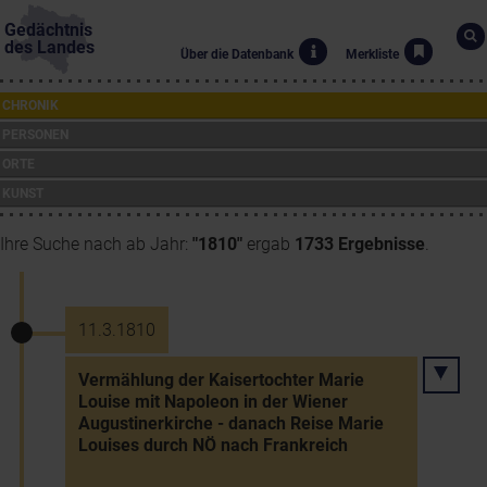
Gedächtnis
des Landes
Über die Datenbank
Merkliste
CHRONIK
PERSONEN
ORTE
KUNST
Ihre Suche nach ab Jahr:
"1810"
ergab
1733 Ergebnisse
.
11.3.1810
Vermählung der Kaisertochter Marie
Louise mit Napoleon in der Wiener
Augustinerkirche - danach Reise Marie
Louises durch NÖ nach Frankreich