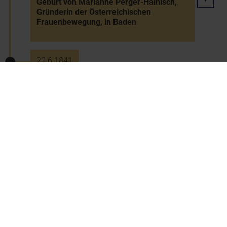
Geburt von Marianne Perger-Hainisch,
Gründerin der Österreichischen
Frauenbewegung, in Baden
20.6.1841
Eröffnung der Eisenbahnlinie Wien-
Wiener Neustadt
19.3.1842
Tod des Arztes und Naturforschers Anton
Rollett in Baden
19.6.1842