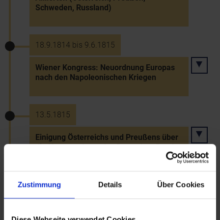
Schweden, Russland)
18.9.1814 bis 9.6.1815
Wiener Kongress: Neuordnung Europas
nach den Napoleonischen Kriegen
13.5.1815
Einigung Österreichs und Preußens über
die Neugestaltung des Deutschen Bundes
18.6.1815
Zustimmung
Details
Über Cookies
Niederlage Napoleons bei Waterloo
Diese Webseite verwendet Cookies