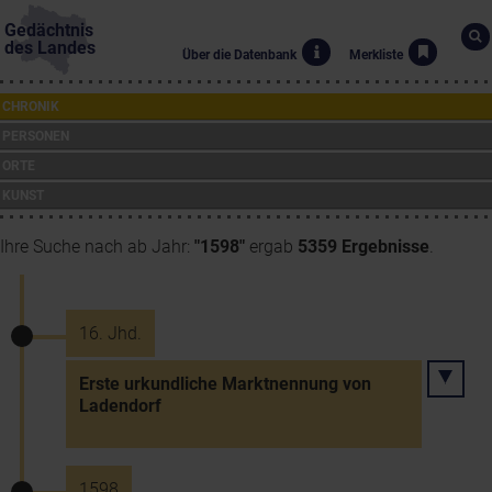
Gedächtnis
des Landes
Über die Datenbank
Merkliste
CHRONIK
PERSONEN
ORTE
KUNST
Ihre Suche nach ab Jahr:
"1598"
ergab
5359 Ergebnisse
.
16. Jhd.
Erste urkundliche Marktnennung von
Ladendorf
1598