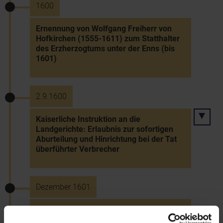
1600
Ernennung von Wolfgang Freiherr von
Hofkirchen (1555-1611) zum Statthalter
des Erzherzogtums unter der Enns (bis
1601)
2.9.1600
Kaiserliche Instruktion an die
Landgerichte: Erlaubnis zur sofortigen
Aburteilung und Hinrichtung bei der Tat
überführter Verbrecher
Dezember 1601
Ernennung von Ernst Freiherr von Mollart
(vor 1576-1621) zum Statthalter des