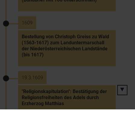
1609
Bestellung von Christoph Greiss zu Wald
(1563-1617) zum Landuntermarschall
der Niederösterreichischen Landstände
(bis 1617)
19.3.1609
"Religionskapitulation": Bestätigung der
Religionsfreiheiten des Adels durch
Erzherzog Matthias
13.5.1609