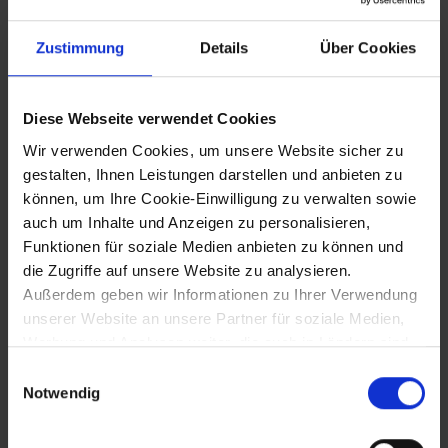
Erzherzogtums unter der Enns (1608
Entlassung, 1620 Tod in Savoyen)
Zustimmung
Details
Über Cookies
1602
Diese Webseite verwendet Cookies
Wir verwenden Cookies, um unsere Website sicher zu
Stadtbrand in Klosterneuburg -
gestalten, Ihnen Leistungen darstellen und anbieten zu
Zerstörung der Unteren Stadt und des
Franziskanerklosters (270 Häuser)
können, um Ihre Cookie-Einwilligung zu verwalten sowie
auch um Inhalte und Anzeigen zu personalisieren,
Funktionen für soziale Medien anbieten zu können und
die Zugriffe auf unsere Website zu analysieren.
1603
Außerdem geben wir Informationen zu Ihrer Verwendung
Gründung der Ybbser
unserer Website an unsere Partner für soziale Medien,
Schützengesellschaft (Anlage des
Werbung und Analysen weiter, die auch in Ländern sind,
Schützenbuchs)
in denen kein angemessenes Datenschutzniveau
Einwilligungsauswahl
gegeben ist, und in denen Sie Ihre Rechte uU nicht
Notwendig
effektiv durchsetzen können. Unsere Partner führen
1603
diese Informationen möglicherweise mit weiteren Daten