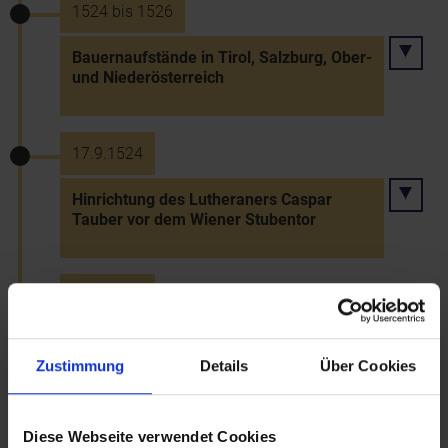
1524 bis 1526
Bauernaufstände in Tirol, Salzburg, Ober-
und Niederösterreich
17.9.1524
Hinrichtung des Lutheraners Caspar
Tauber vor dem Wiener Stubentor
18.6.1525
Verbot von Kirtagen zur Vermeidung von
Menschenansammlungen
Zustimmung
Details
Über Cookies
1526
Diese Webseite verwendet Cookies