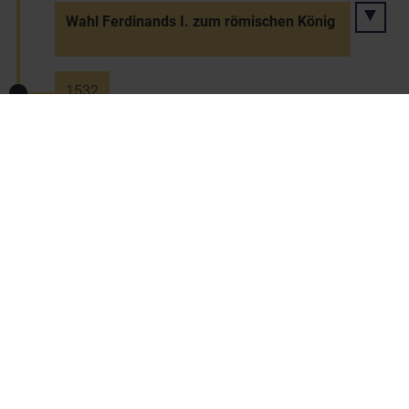
Wahl Ferdinands I. zum römischen König
1532
Bestellung von Wolfgang von Rogendorf
(1483-1540) zum Landmarschall der
Niederösterreichischen Landstände (bis
1533
1532
Ernennung von Christoph von Rauber
(1466-1536) zum Statthalter des
Erzherzogtums unter der Enns (bis 1536)
1532