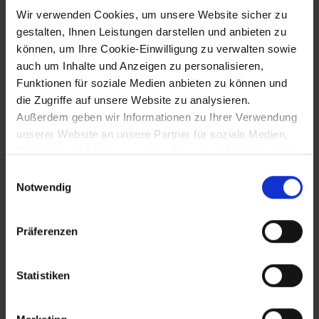
Wir verwenden Cookies, um unsere Website sicher zu
Ernennung von Cyriak Freiherr von
gestalten, Ihnen Leistungen darstellen und anbieten zu
Polheim und Wartenburg (1495-1533)
können, um Ihre Cookie-Einwilligung zu verwalten sowie
zum Statthalter des Erzherzogtums unter
auch um Inhalte und Anzeigen zu personalisieren,
der Enns (bis 1527)
Funktionen für soziale Medien anbieten zu können und
die Zugriffe auf unsere Website zu analysieren.
Außerdem geben wir Informationen zu Ihrer Verwendung
29.8.1526
unserer Website an unsere Partner für soziale Medien,
Werbung und Analysen weiter, die auch in Ländern sind,
Schlacht von Mohacs: Niederlage der
in denen kein angemessenes Datenschutzniveau
Ungarn gegen die Osmanen und Tod
Einwilligungsauswahl
König Ludwigs II. von Ungarn
gegeben ist, und in denen Sie Ihre Rechte uU nicht
Notwendig
effektiv durchsetzen können. Unsere Partner führen
diese Informationen möglicherweise mit weiteren Daten
Präferenzen
zusammen, die Sie ihnen bereitgestellt haben oder die
16.12.1526
sie im Rahmen Ihrer Nutzung der Dienste gesammelt
Wahl Erzherzog Ferdinands I. zum König
haben.
Statistiken
von Ungarn