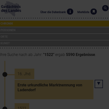
Gedächtnis
des Landes
Über die Datenbank
Merkliste
CHRONIK
PERSONEN
ORTE
KUNST
Ihre Suche nach ab Jahr:
"1522"
ergab
5590 Ergebnisse
.
16. Jhd.
Erste urkundliche Marktnennung von
Ladendorf
1522