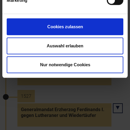
Marketing
1527
Bestellung von Georg von Puchheim zum
Cookies zulassen
Landmarschall der
Niederösterreichischen Landstände (bis
1531)
Auswahl erlauben
1527
Nur notwendige Cookies
Erneuerung des Marktrechts für Aspang
1527
Generalmandat Erzherzog Ferdinands I.
gegen Lutheraner und Wiedertäufer