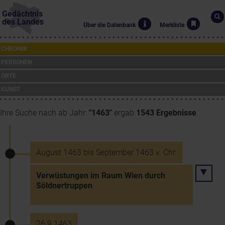
Gedächtnis
des Landes
Über die Datenbank
Merkliste
CHRONIK
PERSONEN
ORTE
KUNST
Ihre Suche nach ab Jahr:
"1463"
ergab
1543 Ergebnisse
.
August 1463 bis September 1463 v. Chr.
Verwüstungen im Raum Wien durch
Söldnertruppen
26.9.1463