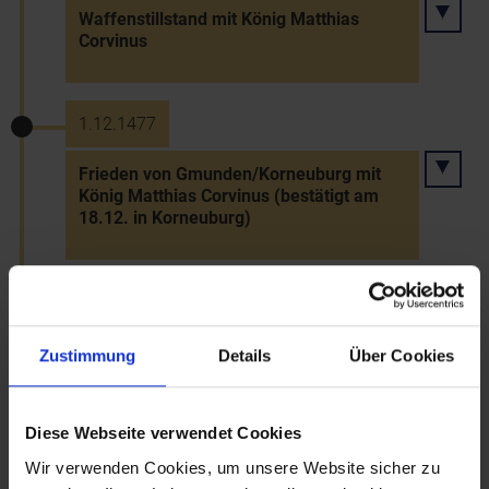
Waffenstillstand mit König Matthias
Corvinus
1.12.1477
Frieden von Gmunden/Korneuburg mit
König Matthias Corvinus (bestätigt am
18.12. in Korneuburg)
1.10.1481
Verpfändung von St. Pölten und Mautern
Zustimmung
Details
Über Cookies
an König Matthias Corvinus durch den
Passauer Bischof Friedrich Mauerkircher
Diese Webseite verwendet Cookies
Wir verwenden Cookies, um unsere Website sicher zu
30.9.1482