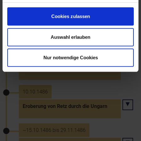
1.12.1484
Cookies zulassen
Kapitulation Korneuburgs vor den Ungarn
Auswahl erlauben
30.9.1486
Nur notwendige Cookies
Eroberung von Laa/Thaya und Feldsberg
(Valtice) durch die Ungarn
10.10.1486
Eroberung von Retz durch die Ungarn
~15.10.1486 bis 29.11.1486