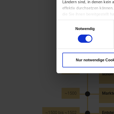
Ländern sind, in denen kein
16. Jhd.
Erste 
effektiv durchsetzen können
die Sie ihnen bereitgestellt
Einwilligungsauswahl
~1500
Purker
Notwendig
Forstb
~1500
Erste 
Nur notwendige Cook
~1500
Erste 
schon 
~1500
Markte
~1500 bis ~1502
Entste