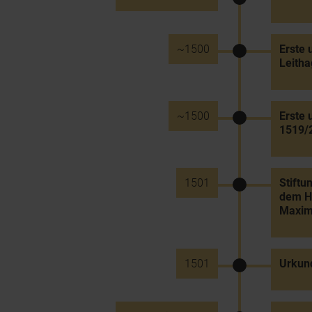
~1500
Erste
Leitha
~1500
Erste 
1519/
1501
Stiftu
dem Hu
Maximi
1501
Urkun