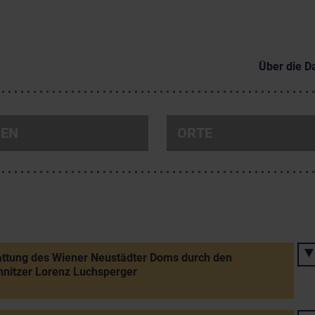
Über die D
NEN
ORTE
ttung des Wiener Neustädter Doms durch den
hnitzer Lorenz Luchsperger