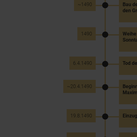
~1490
Bau de
den Gr
1490
Weihe 
Sonnt
6.4.1490
Tod de
~20.4.1490
Beginn
Maximi
19.8.1490
Einzug