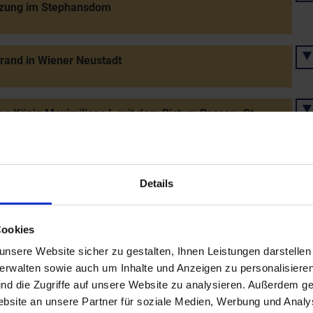
tzung im Stephansdom
rand in Wiener Neustadt
ng König Maximilians I. mit dem Bistum Passau: St.
 wird landesfürstlich
lung von Kaspar Schaul zu Mold zum
Details
termarschall der Niederösterreichischen Landstände
499)
Cookies
nsere Website sicher zu gestalten, Ihnen Leistungen darstelle
isung der Juden aus Wiener Neustadt und Neunkirchen
verwalten sowie auch um Inhalte und Anzeigen zu personalisieren
fehl König Maximilians I.
nd die Zugriffe auf unsere Website zu analysieren. Außerdem ge
site an unsere Partner für soziale Medien, Werbung und Analys