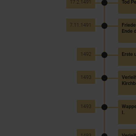
17.2.1491
Tod Pe
7.11.1491
Friede
Ende 
1492
Erste 
1493
Verlei
Kirch
1493
Wappe
I.
1493
Verlei