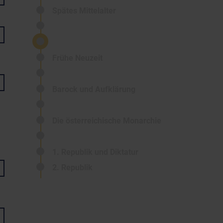
Spätes Mittelalter
Frühe Neuzeit
Barock und Aufklärung
Die österreichische Monarchie
1. Republik und Diktatur
2. Republik