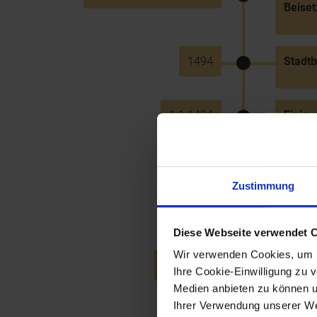
Beise
1494
Stadtb
1.1.1494
Einigu
Pölten
1496
Bestel
Zustimmung
Landun
(bis 1
Diese Webseite verwendet 
Wir verwenden Cookies, um u
18.3.1496
Auswe
Ihre Cookie-Einwilligung zu 
auf Be
Medien anbieten zu können u
Ihrer Verwendung unserer Web