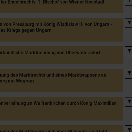
ter Engelbrechts, 1. Bischof von Wiener Neustadt
n von Pressburg mit König Wladislaw II. von Ungarn -
des Kriegs gegen Ungarn
urkundliche Marktnennung von Oberwaltersdorf
hung des Marktrechts und eines Marktwappens an
berg am Wagram
nverleihung an Weißenkirchen durch König Maximilian
hung des Marktrechts und eines Wappens an Gföhl