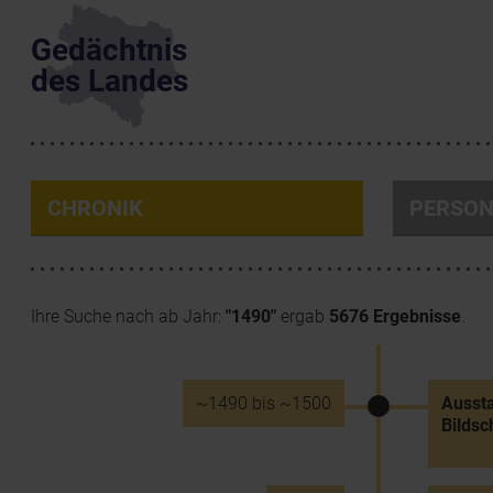
Gedächtnis
des Landes
CHRONIK
PERSO
Ihre Suche nach ab Jahr:
"1490"
ergab
5676 Ergebnisse
.
~1490 bis ~1500
Aussta
Bildsc